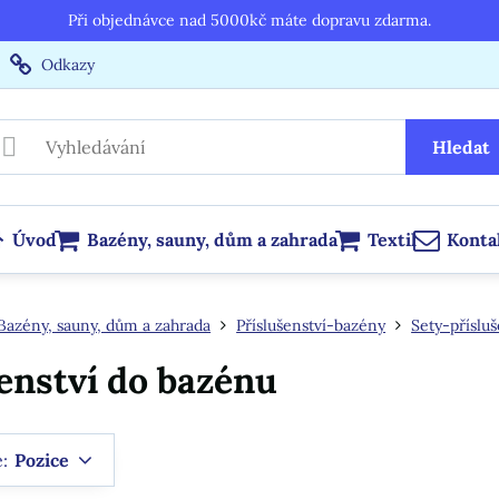
Při objednávce nad 5000kč máte dopravu zdarma.
Odkazy
Hledat
Úvod
Bazény, sauny, dům a zahrada
Textil
Konta
Bazény, sauny, dům a zahrada
Příslušenství-bazény
Sety-přísluš
enství do bazénu
e:
Pozice