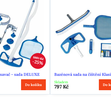
1997 Kč
25%
savač - sada DELUXE
Bazénová sada na čištění Klas
Skladem
Do košíku
Do k
797 Kč