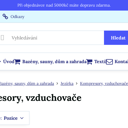
Při objednávce nad 5000kč máte dopravu zdarma.
Odkazy
Hledat
Úvod
Bazény, sauny, dům a zahrada
Textil
Konta
Bazény, sauny, dům a zahrada
Jezírka
Kompresory, vzduchovač
sory, vzduchovače
e:
Pozice