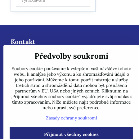
výsledky
filtru
fulltextem
Kontakt
Předvolby soukromí
dobazenu.cz - Roman Kanclíř-Rokam
Hrabovská 288/48
Soubory cookie používáme k vylepšení vaší návštěvy tohoto
72400 - Ostrava - Nová Bělá - Mitrovice
webu, k analýze jeho výkonu a ke shromažďování údajů o
jeho používání. Můžeme k tomu použít nástroje a služby
e-mail :
rokam@seznam.cz
třetích stran a shromážděná data mohou být přenášena
partnerům v EU, USA nebo jiných zemích. Kliknutím na
tel: 603484628
(Prosíme nyní dotazy do mailu, ihned odpovím
„Přijmout všechny soubory cookie“ vyjadřujete svůj souhlas s
prosíme pouze do mailu, přepošleme výrobci s dalším řešením.
tímto zpracováním. Níže můžete najít podrobné informace
nebo upravit své preference.
Jsme plátci DPH.
POZOR !!! Jedná se pouze o INTERNETOVÝ PRODEJ, na uveden
Zásady ochrany soukromí
Přijmout všechny cookies