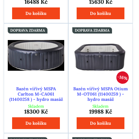
16488 Kč
15630 Kč
Do košíku
Do košíku
DOPRAVA ZDARMA
DOPRAVA ZDARMA
16%
Bazén vířivý MSPA
Bazén vířivý MSPA Otium
Carlton M-CA061
M-OT061 (11400259 ) -
(11400258 ) - hydro masáž
hydro masáž
Skladem
Skladem
18300 Kč
19988 Kč
Do košíku
Do košíku