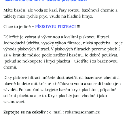
Máte bazén, ale voda se kazí, řasy rostou, bazénová chemie a
tablety mizí rychle pryč, všude na hladině hmyz.
Chce to jediné -
PÍSKOVOU FILTRACI
!!!
Důležité je vybrat si výkonnou a kvalitní pískovou filtraci.
Jednoduchá údržba, vysoký výkon filtrace, nízká spotřeba - to je
výhoda pískových filtrací. V pískových filtracích pereme písek 2
až 4-krát do měsíce podle zatížení bazénu. Je dobré používat,
pokud se nekoupete i krycí plachtu - ušetříte i za bazénovou
chemii.
Díky pískové filtraci můžete dost ušetřit na bazénové chemii a
hlavně budete mít krásně křišťálovou vodu a sousedi budou jen
závidět. Po koupání zakryjete bazén krycí plachtou, případně
solární plachtou a je to. Krycí plachty jsou vhodné i jako
zazimovací.
Zeptejte se na cokoliv
: e-mail : rokam@seznam.cz