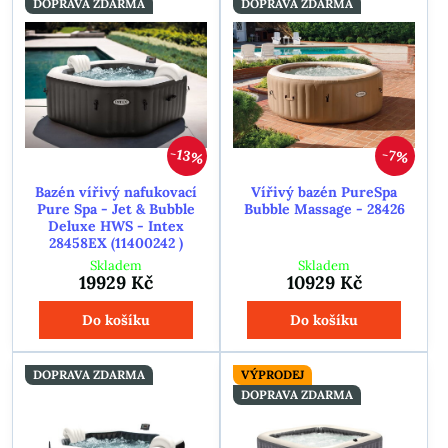
DOPRAVA ZDARMA
DOPRAVA ZDARMA
13%
7%
Bazén vířivý nafukovací
Vířivý bazén PureSpa
Pure Spa - Jet & Bubble
Bubble Massage - 28426
Deluxe HWS - Intex
28458EX (11400242 )
Skladem
Skladem
19929 Kč
10929 Kč
Do košíku
Do košíku
DOPRAVA ZDARMA
VÝPRODEJ
DOPRAVA ZDARMA