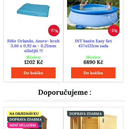
17%
5%
Fólie Orlando, Azuro- kruh
INT bazén Easy Set
3,66 x 0,92 m - 0,25mm
457x122cm sada
silnější !!!
Skladem
Skladem
1202 Kč
6890 Kč
Do košíku
Do košíku
Doporučujeme :
NA OBJEDNÁVKU
DOPRAVA ZDARMA
DOPRAVA ZDARMA
NENÍ SKLADEM