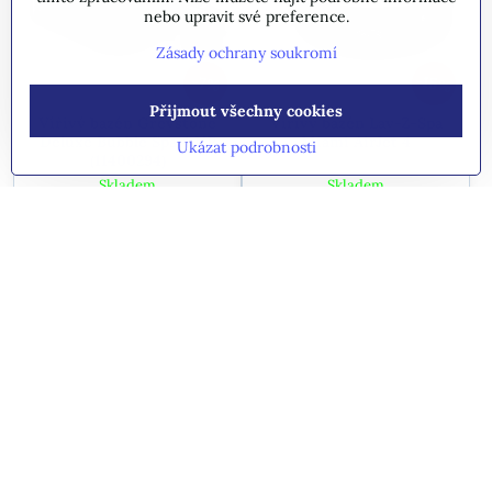
nebo upravit své preference.
Zásady ochrany soukromí
15%
7%
Přijmout všechny cookies
Vířivý bazén Greystone
Vířivý bazén Lay-Z-Spa
Deluxe Bubble Spa 4 NP
Miami AirJet 4
Ukázat podrobnosti
(11400294)
Skladem
Skladem
16217 Kč
10930 Kč
Do košíku
Do košíku
DOPRAVA ZDARMA
DOPRAVA ZDARMA
25%