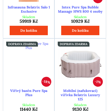
Infrasauna Belatrix Salo 1
Intex Pure Spa Bubble
Exclusive
Massage HWS 800 4 osoby
Skladem
Skladem
59919 Kč
10929 Kč
Do košíku
Do košíku
DOPRAVA ZDARMA
DOPRAVA ZDARMA
18%
1%
Vířivý bazén Pure Spa
Mobilní (nafukovací)
Plus
vířivka Belatrix Luxury
125
Skladem
Skladem
11440 Kč
9130 Kč