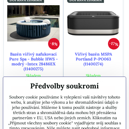
17%
8%
Bazén vířivý nafukovací
Vířivý bazén MSPA
Pure Spa - Bubble HWS -
Portland P-PO063
modrý -Intex 28486EX
(11400274)
(11400275)
Skladem
Skladem
10418 Kč
13888 Kč
Předvolby soukromí
Do košíku
Do košíku
Soubory cookie používáme k vylepšení vaší návštěvy tohoto
webu, k analýze jeho výkonu a ke shromažďování údajů o
DOPRAVA ZDARMA
DOPRAVA ZDARMA
jeho používání. Můžeme k tomu použít nástroje a služby
třetích stran a shromážděná data mohou být přenášena
partnerům v EU, USA nebo jiných zemích. Kliknutím na
„Přijmout všechny soubory cookie“ vyjadřujete svůj souhlas s
tímto zpracováním. Níže můžete najít podrobné informace