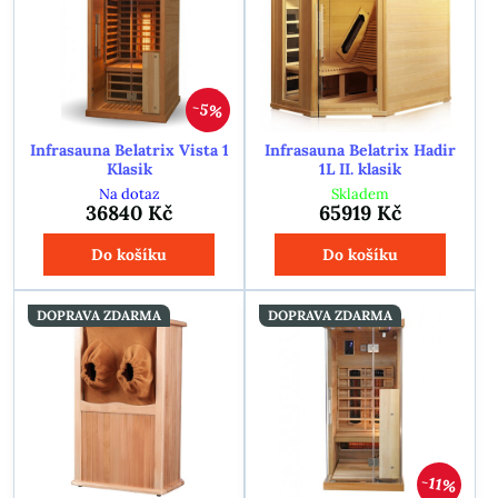
5%
Infrasauna Belatrix Vista 1
Infrasauna Belatrix Hadir
Klasik
1L II. klasik
Na dotaz
Skladem
36840 Kč
65919 Kč
Do košíku
Do košíku
DOPRAVA ZDARMA
DOPRAVA ZDARMA
11%