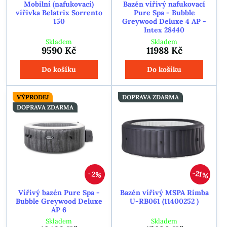
Mobilní (nafukovací)
Bazén vířivý nafukovací
vířivka Belatrix Sorrento
Pure Spa - Bubble
150
Greywood Deluxe 4 AP -
Intex 28440
Skladem
Skladem
9590 Kč
11988 Kč
Do košíku
Do košíku
VÝPRODEJ
DOPRAVA ZDARMA
DOPRAVA ZDARMA
21%
2%
Vířivý bazén Pure Spa -
Bazén vířivý MSPA Rimba
Bubble Greywood Deluxe
U-RB061 (11400252 )
AP 6
Skladem
Skladem