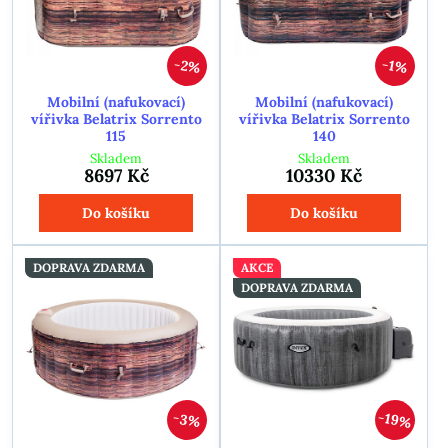
2%
1%
Mobilní (nafukovací)
Mobilní (nafukovací)
vířivka Belatrix Sorrento
vířivka Belatrix Sorrento
115
140
Skladem
Skladem
8697 Kč
10330 Kč
Do košíku
Do košíku
DOPRAVA ZDARMA
AKCE
DOPRAVA ZDARMA
19%
3%