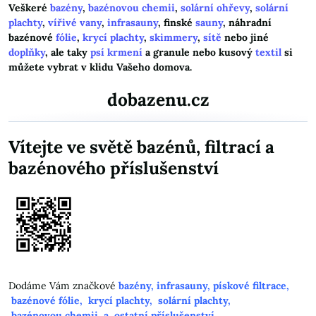
Veškeré
bazény
,
bazénovou chemii
,
solární ohřevy
,
solární
plachty
,
vířivé vany
,
infrasauny
, finské
sauny
, náhradní
bazénové
fólie
,
krycí plachty
,
skimmery
,
sítě
nebo jiné
doplňky
, ale taky
psí krmení
a granule nebo kusový
textil
si
můžete vybrat v klidu Vašeho domova.
dobazenu.cz
Vítejte ve světě bazénů, filtrací a
bazénového příslušenství
Dodáme Vám značkové
bazény
,
infrasauny
,
pískové filtrace
,
bazénové fólie
,
krycí plachty
,
solární plachty
,
bazénovou chemii
a
ostatní příslušenství
.