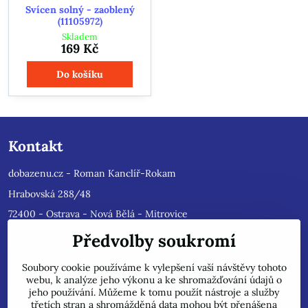
Svícen solný - zaoblený
(11105972)
Skladem
169 Kč
Do košíku
Kontakt
dobazenu.cz - Roman Kanclíř-Rokam
Hrabovská 288/48
72400 - Ostrava - Nová Bělá - Mitrovice
e-mail :
rokam@seznam.cz
Předvolby soukromí
tel: 603484628
(Prosíme nyní dotazy do mailu, ihned
Soubory cookie používáme k vylepšení vaší návštěvy tohoto
odpovíme, jsme přetíženi)
. Reklamace prosíme pouze do mailu,
webu, k analýze jeho výkonu a ke shromažďování údajů o
přepošleme výrobci s dalším řešením.
jeho používání. Můžeme k tomu použít nástroje a služby
Jsme plátci DPH.
třetích stran a shromážděná data mohou být přenášena