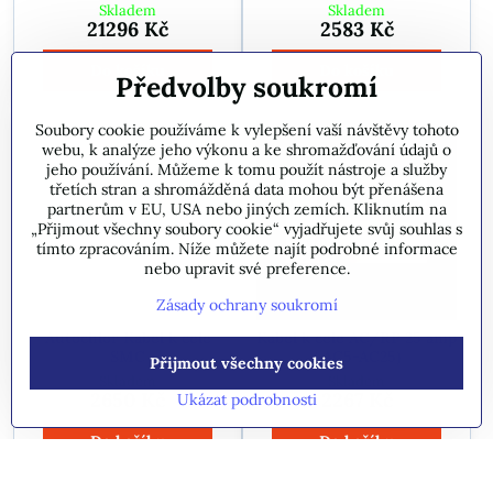
Skladem
Skladem
21296 Kč
2583 Kč
Do košíku
Do košíku
Předvolby soukromí
Soubory cookie používáme k vylepšení vaší návštěvy tohoto
webu, k analýze jeho výkonu a ke shromažďování údajů o
jeho používání. Můžeme k tomu použít nástroje a služby
třetích stran a shromážděná data mohou být přenášena
partnerům v EU, USA nebo jiných zemích. Kliknutím na
„Přijmout všechny soubory cookie“ vyjadřujete svůj souhlas s
tímto zpracováním. Níže můžete najít podrobné informace
nebo upravit své preference.
Zásady ochrany soukromí
Autochlor Kabel k cele
Kabel k cele AC/RP 25 amp
SMC
( AC5-AC25)
Přijmout všechny cookies
Skladem
Skladem
2650 Kč
2267 Kč
Ukázat podrobnosti
Do košíku
Do košíku