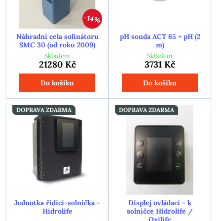
14%
Náhradní cela solinátoru
pH sonda ACT 65 + pH (2
SMC 30 (od roku 2009)
m)
Skladem
Skladem
21280 Kč
3731 Kč
Do košíku
Do košíku
DOPRAVA ZDARMA
DOPRAVA ZDARMA
Jednotka řídící-solnička -
Displej ovládací - k
Hidrolife
solničce Hidrolife /
Oxilife