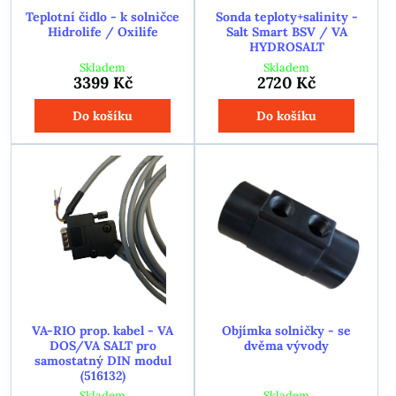
Teplotní čidlo - k solničce
Sonda teploty+salinity -
Hidrolife / Oxilife
Salt Smart BSV / VA
HYDROSALT
Skladem
Skladem
3399 Kč
2720 Kč
Do košíku
Do košíku
VA-RIO prop. kabel - VA
Objímka solničky - se
DOS/VA SALT pro
dvěma vývody
samostatný DIN modul
(516132)
Skladem
Skladem