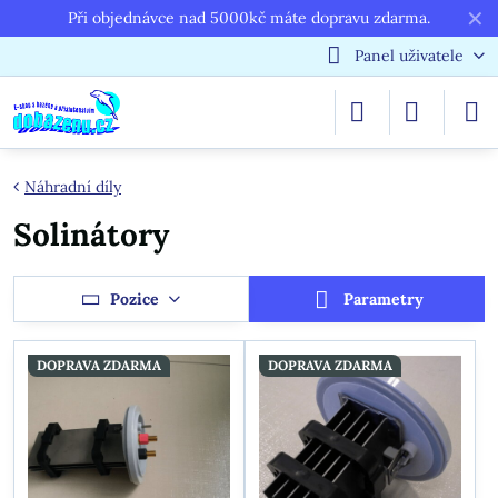
✕
Při objednávce nad 5000kč máte dopravu zdarma.
Panel uživatele
Náhradní díly
Solinátory
Pozice
Parametry
DOPRAVA ZDARMA
DOPRAVA ZDARMA