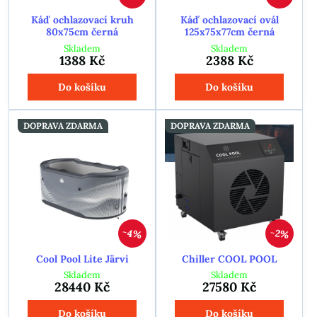
Káď ochlazovací kruh
Káď ochlazovací ovál
80x75cm černá
125x75x77cm černá
Skladem
Skladem
1388 Kč
2388 Kč
Do košíku
Do košíku
DOPRAVA ZDARMA
DOPRAVA ZDARMA
4%
2%
Cool Pool Lite Järvi
Chiller COOL POOL
Skladem
Skladem
28440 Kč
27580 Kč
Do košíku
Do košíku