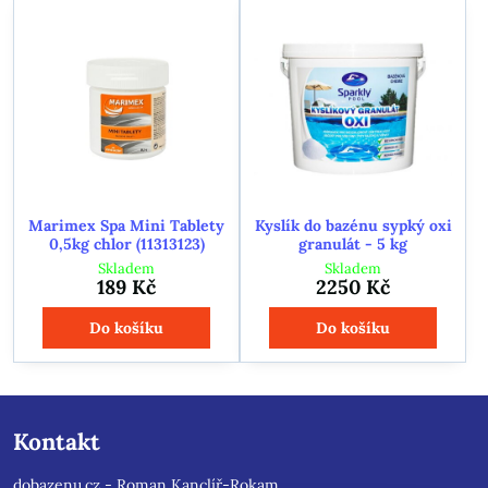
Marimex Spa Mini Tablety
Kyslík do bazénu sypký oxi
0,5kg chlor (11313123)
granulát - 5 kg
Skladem
Skladem
189 Kč
2250 Kč
Do košíku
Do košíku
Kontakt
dobazenu.cz - Roman Kanclíř-Rokam