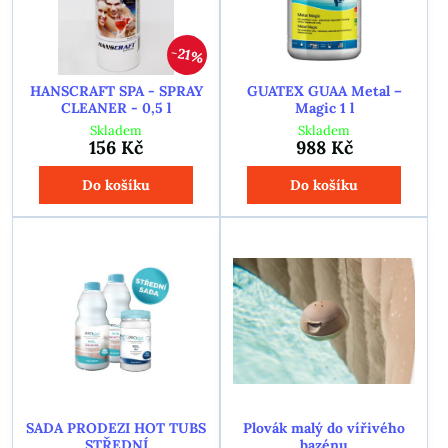
21%
HANSCRAFT SPA - SPRAY
GUATEX GUAA Metal –
CLEANER - 0,5 l
Magic 1 l
Skladem
Skladem
156 Kč
988 Kč
Do košíku
Do košíku
SADA PRODEZI HOT TUBS
Plovák malý do vířivého
STŘEDNÍ
bazénu