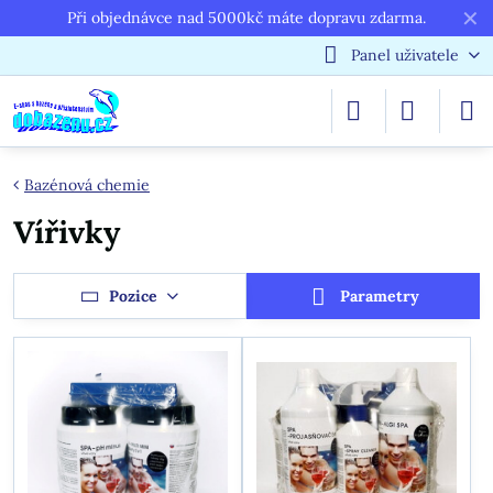
✕
Při objednávce nad 5000kč máte dopravu zdarma.
Panel uživatele
Bazénová chemie
Vířivky
Pozice
Parametry