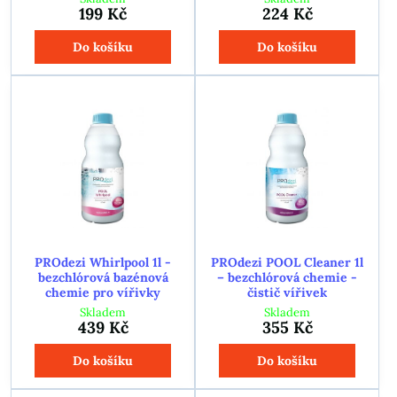
199 Kč
224 Kč
Do košíku
Do košíku
PROdezi Whirlpool 1l -
PROdezi POOL Cleaner 1l
bezchlórová bazénová
– bezchlórová chemie -
chemie pro vířivky
čistič vířivek
Skladem
Skladem
439 Kč
355 Kč
Do košíku
Do košíku