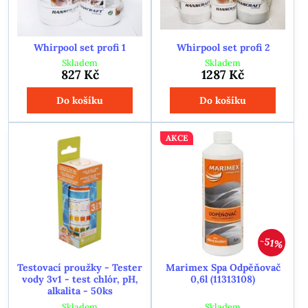
Whirpool set profi 1
Whirpool set profi 2
Skladem
Skladem
827 Kč
1287 Kč
Do košíku
Do košíku
AKCE
51%
Testovací proužky - Tester
Marimex Spa Odpěňovač
vody 3v1 - test chlór, pH,
0,6l (11313108)
alkalita - 50ks
Skladem
Skladem