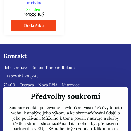
vířivky
Skladem
2483 Kč
Do košíku
Kontakt
dobazenu.cz - Roman Kanclíř-Rokam
Hrabovská 288/48
72400 - Ostrava - Nová Bělá - Mitrovice
e-mail :
rokam@seznam.cz
Předvolby soukromí
tel: 603484628
(Prosíme nyní dotazy do mailu, ihned
Soubory cookie používáme k vylepšení vaší návštěvy tohoto
odpovíme, jsme přetíženi)
. Reklamace prosíme pouze do mailu,
webu, k analýze jeho výkonu a ke shromažďování údajů o
přepošleme výrobci s dalším řešením.
jeho používání. Můžeme k tomu použít nástroje a služby
Jsme plátci DPH.
třetích stran a shromážděná data mohou být přenášena
partnerům v EU, USA nebo jiných zemích. Kliknutím na