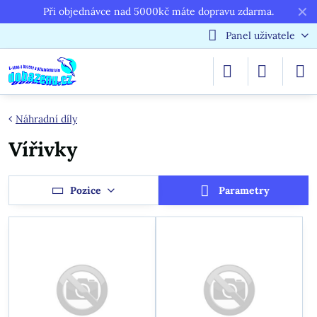
✕
Při objednávce nad 5000kč máte dopravu zdarma.
Panel uživatele
Náhradní díly
Vířivky
Pozice
Parametry