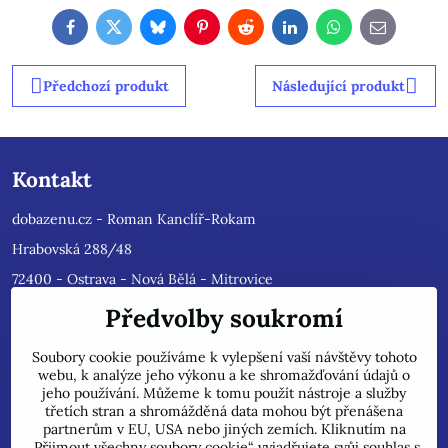
Facebook
Twitter
Bluesky
Pinterest
Reddit
LinkedIn
WhatsApp
E-
mail
Předchozí produkt
Následující produkt
Kontakt
dobazenu.cz - Roman Kanclíř-Rokam
Hrabovská 288/48
72400 - Ostrava - Nová Bělá - Mitrovice
e-mail :
rokam@seznam.cz
Předvolby soukromí
tel: 603484628
(Prosíme nyní dotazy do mailu, ihned
Soubory cookie používáme k vylepšení vaší návštěvy tohoto
odpovíme, jsme přetíženi)
. Reklamace prosíme pouze do mailu,
webu, k analýze jeho výkonu a ke shromažďování údajů o
přepošleme výrobci s dalším řešením.
jeho používání. Můžeme k tomu použít nástroje a služby
Jsme plátci DPH.
třetích stran a shromážděná data mohou být přenášena
partnerům v EU, USA nebo jiných zemích. Kliknutím na
POZOR !!! Jedná se pouze o INTERNETOVÝ PRODEJ, na uvedené
„Přijmout všechny soubory cookie“ vyjadřujete svůj souhlas s