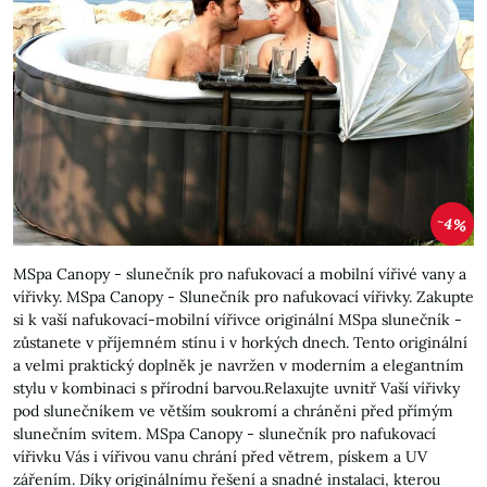
4%
MSpa Canopy - slunečník pro nafukovací a mobilní vířivé vany a
vířivky. MSpa Canopy - Slunečník pro nafukovací vířivky. Zakupte
si k vaší nafukovací-mobilní vířivce originální MSpa slunečník -
zůstanete v příjemném stínu i v horkých dnech. Tento originální
a velmi praktický doplněk je navržen v moderním a elegantním
stylu v kombinaci s přírodní barvou.Relaxujte uvnitř Vaší vířivky
pod slunečníkem ve větším soukromí a chráněni před přímým
slunečním svitem. MSpa Canopy - slunečník pro nafukovací
vířivku Vás i vířivou vanu chrání před větrem, pískem a UV
zářením. Díky originálnímu řešení a snadné instalaci, kterou