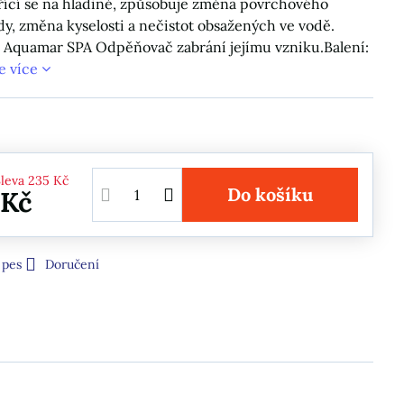
řící se na hladině, způsobuje změna povrchového
dy, změna kyselosti a nečistot obsažených ve vodě.
 Aquamar SPA Odpěňovač zabrání jejímu vzniku.Balení:
e více
Sleva
235 Kč
Do košíku
 Kč
 pes
Doručení