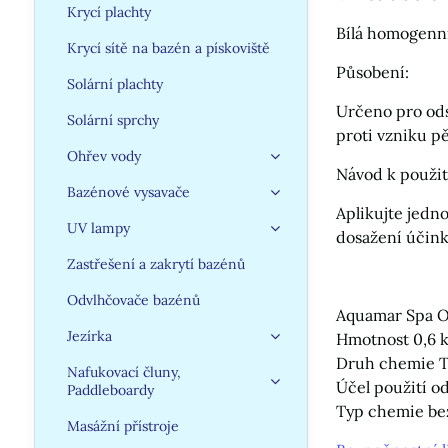
Krycí plachty
Bílá homogenní
Krycí sítě na bazén a pískoviště
Působení:
Solární plachty
Určeno pro ods
Solární sprchy
proti vzniku pě
Ohřev vody
Návod k použit
Bazénové vysavače
Aplikujte jedn
UV lampy
dosažení účink
Zastřešení a zakrytí bazénů
Odvlhčovače bazénů
Aquamar Spa O
Jezírka
Hmotnost 0,6 
Druh chemie T
Nafukovací čluny,
Účel použití 
Paddleboardy
Typ chemie be
Masážní přístroje