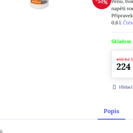
51%
Pěnu, tvo
napětí vo
Přípravek
0,6 l.
Čtět
Skladem
459 Kč
224
Hlídací
Popis
í: