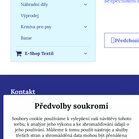
Bezpečnostní 
Náhradní díly
Výprodej
Krmiva pro psy
Bazar
Předchozí
E-Shop Textil
Kontakt
Předvolby soukromí
dobazenu.cz - Roman Kanclíř-Rokam
Hrabovská 288/48
Soubory cookie používáme k vylepšení vaší návštěvy tohoto
72400 - Ostrava - Nová Bělá - Mitrovice
webu, k analýze jeho výkonu a ke shromažďování údajů o
jeho používání. Můžeme k tomu použít nástroje a služby
e-mail :
rokam@seznam.cz
třetích stran a shromážděná data mohou být přenášena