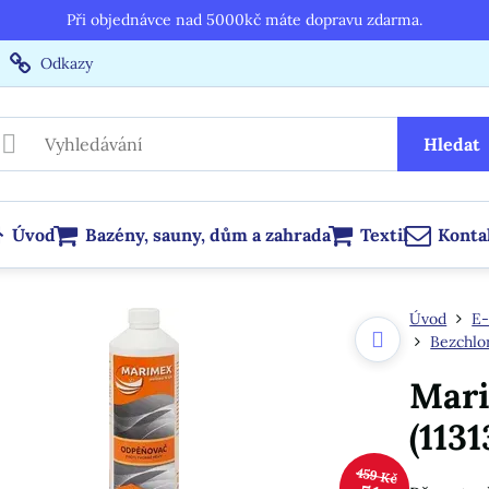
Při objednávce nad 5000kč máte dopravu zdarma.
Odkazy
Hledat
Úvod
Bazény, sauny, dům a zahrada
Textil
Konta
Úvod
E-
Bezchlo
Mari
(1131
459 Kč