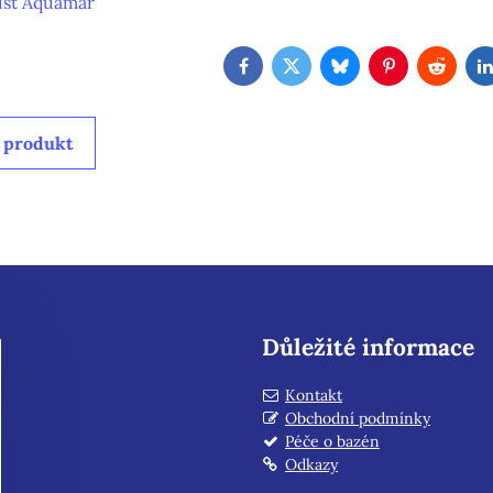
list Aquamar
Facebook
Twitter
Bluesky
Pinterest
Reddit
 produkt
Důležité informace
Kontakt
Obchodní podmínky
Péče o bazén
Odkazy