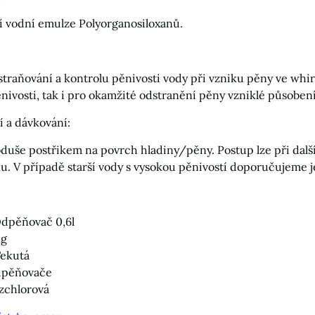
 vodní emulze Polyorganosiloxanů.
traňování a kontrolu pěnivosti vody při vzniku pěny ve whirl
nivosti, tak i pro okamžité odstranění pěny vzniklé působení
í a dávkování:
oduše postřikem na povrch hladiny/pěny. Postup lze při dalš
u. V případě starší vody s vysokou pěnivostí doporučujeme j
dpěňovač 0,6l
kg
ekutá
odpěňovače
zchlorová