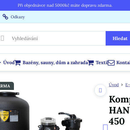
Při objednávce nad 5000kč máte dopravu zdarma.
Odkazy
Hledat
Úvod
Bazény, sauny, dům a zahrada
Textil
Konta
Úvod
E-
ARMA
Kompl
HAN
450