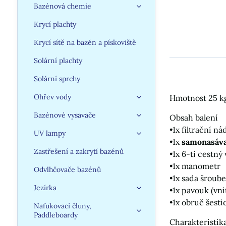
Bazénová chemie
Krycí plachty
Krycí sítě na bazén a pískoviště
Solární plachty
Solární sprchy
Ohřev vody
Hmotnost 25 k
Bazénové vysavače
Obsah balení
•1x filtrační 
UV lampy
•1x
samonasáva
Zastřešení a zakrytí bazénů
•1x 6-ti cestný
•1x manometr
Odvlhčovače bazénů
•1x sada šroub
Jezírka
•1x pavouk (vn
•1x obruč šesti
Nafukovací čluny,
Paddleboardy
Charakteristik