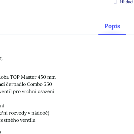
Hlídací
Popis
g.
nádoba TOP Master 450 mm
cí
čerpadlo Combo 550
 ventil pro vrchní osazení
ení
itřní rozvody v nádobě)
cestného ventilu
a