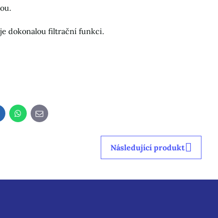
nou.
je dokonalou filtrační funkci.
LinkedIn
WhatsApp
E-
mail
Následující produkt