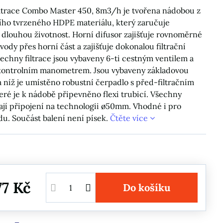
iltrace Combo Master 450, 8m3/h je tvořena nádobou z
ho tvrzeného HDPE materiálu, který zaručuje
dlouhou životnost. Horní difusor zajišťuje rovnoměrné
vody přes horní část a zajišťuje dokonalou filtrační
šechny filtrace jsou vybaveny 6-ti cestným ventilem a
kontrolním manometrem. Jsou vybaveny základovou
 níž je umístěno robustní čerpadlo s před-filtračním
eré je k nádobě připevněno flexi trubicí. Všechny
mají připojení na technologii ø50mm. Vhodné i pro
du. Součást balení není písek.
Čtěte více
77 Kč
Do košíku