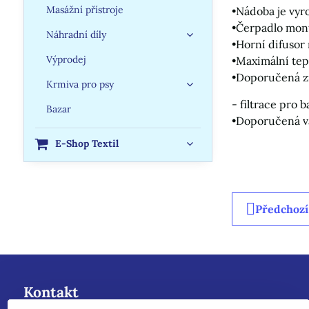
Masážní přístroje
•Nádoba je vyr
•Čerpadlo mont
Náhradní díly
•Horní difusor 
Výprodej
•Maximální tepl
•Doporučená zr
Krmiva pro psy
- filtrace pro
Bazar
•Doporučená vá
E-Shop Textil
Předchozí
Kontakt