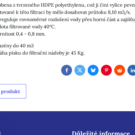
obena z tvrzeného HDPE polyethylenu, což ji činí vylice pev
ované k těto filtraci by mělo dosahovat průtoku 8,10 m3/s.
reguluje rovnoměrné rozložení vody přes horní část a zajišťu
ota filtrované vody 40°C.
nitost 0,4 - 0,8 mm.
 bazény do 40 m3
ha písku do filtrační nádoby je 45 Kg.
Facebook
Twitter
Bluesky
Pinterest
Reddit
 produkt
Důležité informace