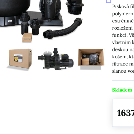
Písková f
polymerní
extrémně 
rozložení 
funkci. V
vlastním 
deskou na
košem, kt
filtrace 
slanou vo
Skladem
163