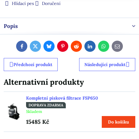
Hlídací pes
Doručení
Popis
Facebook
Twitter
Bluesky
Pinterest
Reddit
LinkedIn
WhatsApp
E-
mail
Předchozí produkt
Následující produkt
Alternativní produkty
Kompletní písková filtrace FSP650
DOPRAVA ZDARMA
Skladem
15485 Kč
Do košíku