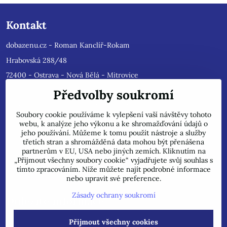
Kontakt
dobazenu.cz - Roman Kanclíř-Rokam
Hrabovská 288/48
72400 - Ostrava - Nová Bělá - Mitrovice
e-mail :
rokam@seznam.cz
Předvolby soukromí
tel: 603484628
(Prosíme nyní dotazy do mailu, ihned
Soubory cookie používáme k vylepšení vaší návštěvy tohoto
odpovíme, jsme přetíženi)
. Reklamace prosíme pouze do mailu,
webu, k analýze jeho výkonu a ke shromažďování údajů o
přepošleme výrobci s dalším řešením.
jeho používání. Můžeme k tomu použít nástroje a služby
Jsme plátci DPH.
třetích stran a shromážděná data mohou být přenášena
partnerům v EU, USA nebo jiných zemích. Kliknutím na
POZOR !!! Jedná se pouze o INTERNETOVÝ PRODEJ, na uvedené
„Přijmout všechny soubory cookie“ vyjadřujete svůj souhlas s
adrese běžně neprodáváme!
tímto zpracováním. Níže můžete najít podrobné informace
nebo upravit své preference.
Zásady ochrany soukromí
Důležité informace
Přijmout všechny cookies