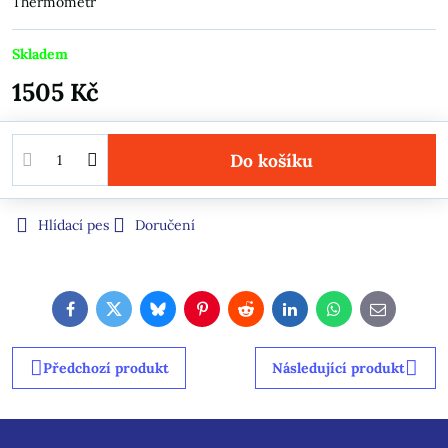
Thermometr
Skladem
1505 Kč
Do košíku
Hlídací pes
Doručení
Facebook
Twitter
Bluesky
Pinterest
Reddit
LinkedIn
WhatsApp
E-
mail
Předchozí produkt
Následující produkt