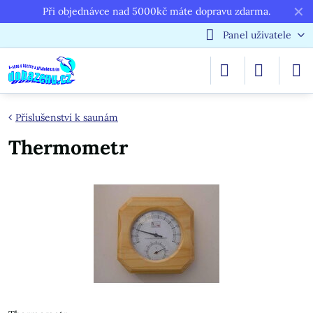
✕
Při objednávce nad 5000kč máte dopravu zdarma.
Panel uživatele
Příslušenství k saunám
Thermometr