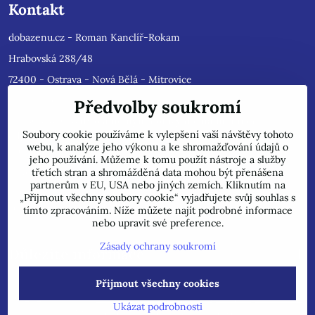
Kontakt
dobazenu.cz - Roman Kanclíř-Rokam
Hrabovská 288/48
72400 - Ostrava - Nová Bělá - Mitrovice
e-mail :
rokam@seznam.cz
Předvolby soukromí
tel: 603484628
(Prosíme nyní dotazy do mailu, ihned
Soubory cookie používáme k vylepšení vaší návštěvy tohoto
odpovíme, jsme přetíženi)
. Reklamace prosíme pouze do mailu,
webu, k analýze jeho výkonu a ke shromažďování údajů o
přepošleme výrobci s dalším řešením.
jeho používání. Můžeme k tomu použít nástroje a služby
Jsme plátci DPH.
třetích stran a shromážděná data mohou být přenášena
partnerům v EU, USA nebo jiných zemích. Kliknutím na
POZOR !!! Jedná se pouze o INTERNETOVÝ PRODEJ, na uvedené
„Přijmout všechny soubory cookie“ vyjadřujete svůj souhlas s
adrese běžně neprodáváme!
tímto zpracováním. Níže můžete najít podrobné informace
nebo upravit své preference.
Zásady ochrany soukromí
Důležité informace
Přijmout všechny cookies
©
2026
Copyright
Předvolby soukromí
Zásady ochrany soukromí
Ukázat podrobnosti
Vytvořeno systémem:
ByznysWeb.cz