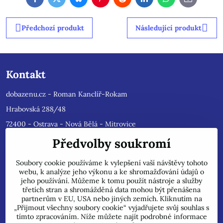
Facebook
Twitter
Bluesky
Pinterest
Reddit
LinkedIn
WhatsApp
E-
mail
Předchozí produkt
Následující produkt
Kontakt
dobazenu.cz - Roman Kanclíř-Rokam
Hrabovská 288/48
72400 - Ostrava - Nová Bělá - Mitrovice
e-mail :
rokam@seznam.cz
Předvolby soukromí
tel: 603484628
(Prosíme nyní dotazy do mailu, ihned
Soubory cookie používáme k vylepšení vaší návštěvy tohoto
odpovíme, jsme přetíženi)
. Reklamace prosíme pouze do mailu,
webu, k analýze jeho výkonu a ke shromažďování údajů o
přepošleme výrobci s dalším řešením.
jeho používání. Můžeme k tomu použít nástroje a služby
Jsme plátci DPH.
třetích stran a shromážděná data mohou být přenášena
partnerům v EU, USA nebo jiných zemích. Kliknutím na
POZOR !!! Jedná se pouze o INTERNETOVÝ PRODEJ, na uvedené
„Přijmout všechny soubory cookie“ vyjadřujete svůj souhlas s
adrese běžně neprodáváme!
tímto zpracováním. Níže můžete najít podrobné informace