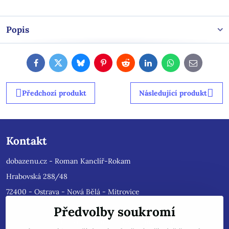
Popis
Facebook
Twitter
Bluesky
Pinterest
Reddit
LinkedIn
WhatsApp
E-
mail
Předchozí produkt
Následující produkt
Kontakt
dobazenu.cz - Roman Kanclíř-Rokam
Hrabovská 288/48
72400 - Ostrava - Nová Bělá - Mitrovice
e-mail :
rokam@seznam.cz
Předvolby soukromí
tel: 603484628
(Prosíme nyní dotazy do mailu, ihned