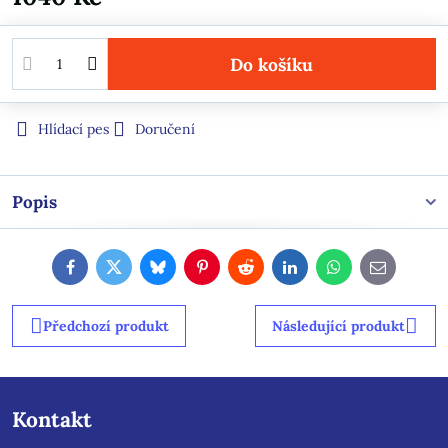
Do košíku
Hlídací pes
Doručení
Popis
Facebook
Twitter
Bluesky
Pinterest
Reddit
LinkedIn
WhatsApp
E-
mail
Předchozí produkt
Následující produkt
Kontakt