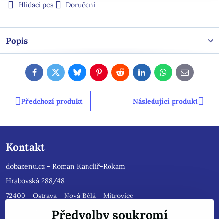
Hlídací pes
Doručení
Popis
Facebook
Twitter
Bluesky
Pinterest
Reddit
LinkedIn
WhatsApp
E-
mail
Předchozí produkt
Následující produkt
Kontakt
dobazenu.cz - Roman Kanclíř-Rokam
Hrabovská 288/48
72400 - Ostrava - Nová Bělá - Mitrovice
e-mail :
rokam@seznam.cz
Předvolby soukromí