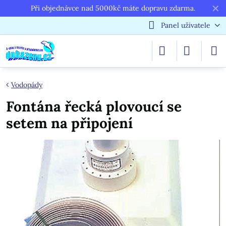
✕
Při objednávce nad 5000kč máte dopravu zdarma.
Panel uživatele
Vodopády
Fontána řecká plovoucí se
setem na připojení