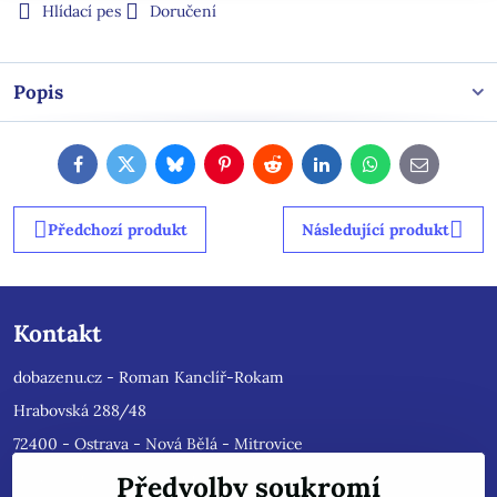
Hlídací pes
Doručení
Popis
Facebook
Twitter
Bluesky
Pinterest
Reddit
LinkedIn
WhatsApp
E-
mail
Předchozí produkt
Následující produkt
Kontakt
dobazenu.cz - Roman Kanclíř-Rokam
Hrabovská 288/48
72400 - Ostrava - Nová Bělá - Mitrovice
e-mail :
rokam@seznam.cz
Předvolby soukromí