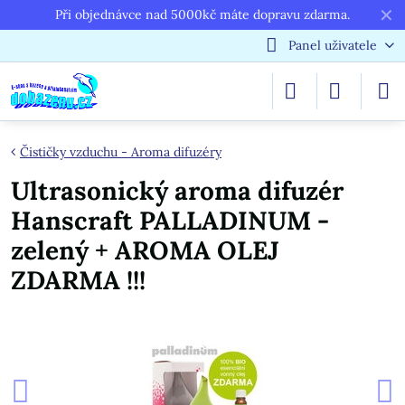
✕
Při objednávce nad 5000kč máte dopravu zdarma.
Panel uživatele
Čističky vzduchu - Aroma difuzéry
Ultrasonický aroma difuzér
Hanscraft PALLADINUM -
zelený + AROMA OLEJ
ZDARMA !!!