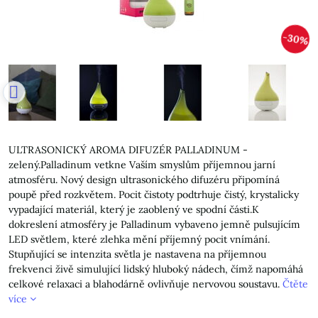
30%
ULTRASONICKÝ AROMA DIFUZÉR PALLADINUM -
zelený.Palladinum vetkne Vaším smyslům příjemnou jarní
atmosféru. Nový design ultrasonického difuzéru připomíná
poupě před rozkvětem. Pocit čistoty podtrhuje čistý, krystalicky
vypadající materiál, který je zaoblený ve spodní části.K
dokreslení atmosféry je Palladinum vybaveno jemně pulsujícím
LED světlem, které zlehka mění příjemný pocit vnímání.
Stupňující se intenzita světla je nastavena na příjemnou
frekvenci živě simulující lidský hluboký nádech, čímž napomáhá
celkové relaxaci a blahodárně ovlivňuje nervovou soustavu.
Čtěte
více