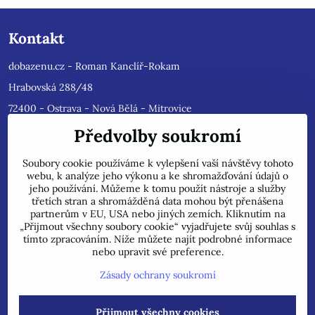
Kontakt
dobazenu.cz - Roman Kanclíř-Rokam
Hrabovská 288/48
72400 - Ostrava - Nová Bělá - Mitrovice
e-mail :
rokam@seznam.cz
Předvolby soukromí
tel: 603484628
(Prosíme nyní dotazy do mailu, ihned
Soubory cookie používáme k vylepšení vaší návštěvy tohoto
odpovíme, jsme přetíženi)
. Reklamace prosíme pouze do mailu,
webu, k analýze jeho výkonu a ke shromažďování údajů o
přepošleme výrobci s dalším řešením.
jeho používání. Můžeme k tomu použít nástroje a služby
Jsme plátci DPH.
třetích stran a shromážděná data mohou být přenášena
partnerům v EU, USA nebo jiných zemích. Kliknutím na
POZOR !!! Jedná se pouze o INTERNETOVÝ PRODEJ, na uvedené
„Přijmout všechny soubory cookie“ vyjadřujete svůj souhlas s
adrese běžně neprodáváme!
tímto zpracováním. Níže můžete najít podrobné informace
nebo upravit své preference.
Zásady ochrany soukromí
Důležité informace
Přijmout všechny cookies