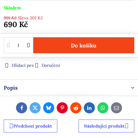
Skladem
991 Kč
Sleva
301 Kč
690 Kč
Do košíku
Hlídací pes
Doručení
Popis
Facebook
Twitter
Bluesky
Pinterest
Reddit
LinkedIn
WhatsApp
E-
mail
Předchozí produkt
Následující produkt