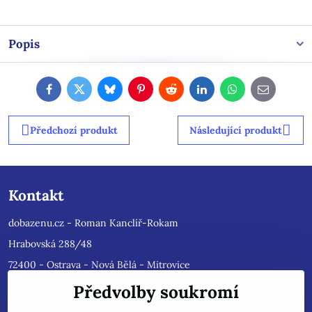
Popis
Facebook
Twitter
Bluesky
Pinterest
Reddit
LinkedIn
WhatsApp
E-
mail
Předchozí produkt
Následující produkt
Kontakt
dobazenu.cz - Roman Kanclíř-Rokam
Hrabovská 288/48
72400 - Ostrava - Nová Bělá - Mitrovice
e-mail :
rokam@seznam.cz
Předvolby soukromí
tel: 603484628
(Prosíme nyní dotazy do mailu, ihned