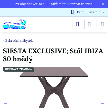
✕
Při objednávce nad 5000kč máte dopravu zdarma.
Panel uživatele
Zahradní nábytek
SIESTA EXCLUSIVE; Stůl IBIZA
80 hnědý
DOPRAVA ZDARMA