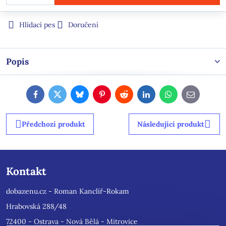
Hlídací pes
Doručení
Popis
Facebook
Twitter
Bluesky
Pinterest
Reddit
LinkedIn
WhatsApp
E-
mail
Předchozí produkt
Následující produkt
Kontakt
dobazenu.cz - Roman Kanclíř-Rokam
Hrabovská 288/48
72400 - Ostrava - Nová Bělá - Mitrovice