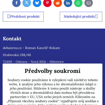
Facebook
Twitter
Bluesky
Pinterest
Reddit
LinkedIn
WhatsApp
E-
mail
Předchozí produkt
Následující produkt
Kontakt
dobazenu.cz - Roman Kanclíř-Rokam
Hrabovská 288/48
72400 - Ostrava - Nová Bělá - Mitrovice
e-mail :
rokam@seznam.cz
Předvolby soukromí
tel: 603484628
(Prosíme nyní dotazy do mailu, ihned
Soubory cookie používáme k vylepšení vaší návštěvy tohoto
odpovíme, jsme přetíženi)
. Reklamace prosíme pouze do mailu,
webu, k analýze jeho výkonu a ke shromažďování údajů o
přepošleme výrobci s dalším řešením.
jeho používání. Můžeme k tomu použít nástroje a služby
Jsme plátci DPH.
třetích stran a shromážděná data mohou být přenášena
partnerům v EU, USA nebo jiných zemích. Kliknutím na
POZOR !!! Jedná se pouze o INTERNETOVÝ PRODEJ, na uvedené
„Přijmout všechny soubory cookie“ vyjadřujete svůj souhlas s
adrese běžně neprodáváme!