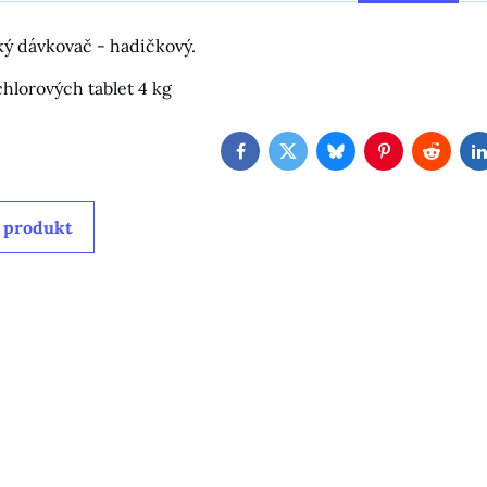
ý dávkovač - hadičkový.
chlorových tablet 4 kg
Facebook
Twitter
Bluesky
Pinterest
Reddit
 produkt