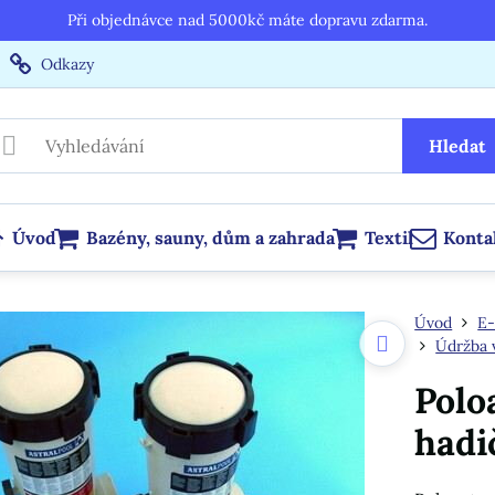
Při objednávce nad 5000kč máte dopravu zdarma.
Odkazy
Hledat
Úvod
Bazény, sauny, dům a zahrada
Textil
Konta
Úvod
E-
Údržba 
Polo
hadi