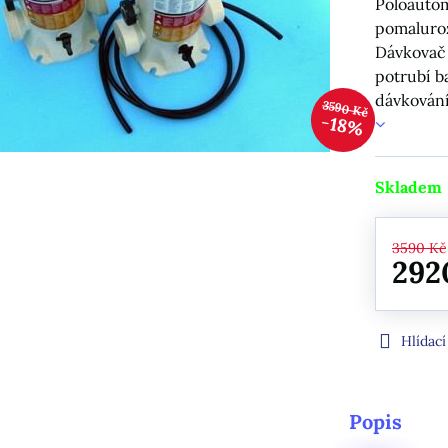
Poloautom
pomaluro
Dávkovač 
potrubí 
dávkování
3590 Kč
18%
Skladem
3590 Kč
292
Hlídací
Popis