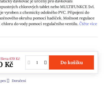
atický dávkovač je určený pro dávkování
zpustných chlorových tablet nebo MULTIFUNKCE 5v1.
je vyroben z chemicky odolného PVC. Připojení do
bazénového okruhu pomocí hadiček. Možnost regulace
 chloru do vody pomocí regulačního ventilu.
Čtěte více
Sleva
670 Kč
Do košíku
0 Kč
 pes
Doručení