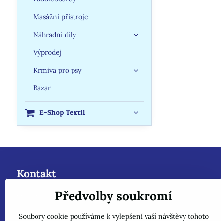
Masážní přístroje
Náhradní díly
Výprodej
Krmiva pro psy
Bazar
E-Shop Textil
Kontakt
Předvolby soukromí
dobazenu.cz - Roman Kanclíř-Rokam
Hrabovská 288/48
Soubory cookie používáme k vylepšení vaší návštěvy tohoto