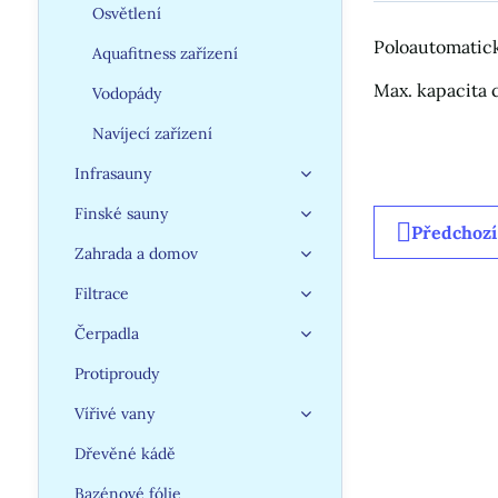
Osvětlení
Poloautomatick
Aquafitness zařízení
Max. kapacita 
Vodopády
Navíjecí zařízení
Infrasauny
Finské sauny
Předchozí
Zahrada a domov
Filtrace
Čerpadla
Protiproudy
Vířivé vany
Dřevěné kádě
Bazénové fólie