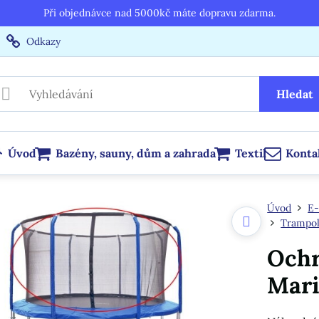
Při objednávce nad 5000kč máte dopravu zdarma.
Odkazy
Hledat
Úvod
Bazény, sauny, dům a zahrada
Textil
Konta
Úvod
E-
Trampol
Ochr
Mari