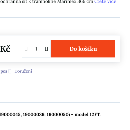
 ochranná síť k trampolíně Marimex 366 cm
Čtěte více
 Kč
Do košíku
 pes
Doručení
19000045, 19000039, 19000050) - model 12FT.