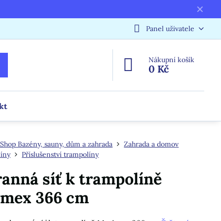
✕
Panel uživatele
Nákupní košík
0 Kč
kt
Shop Bazény, sauny, dům a zahrada
Zahrada a domov
íny
Příslušenství trampolíny
anná síť k trampolíně
mex 366 cm