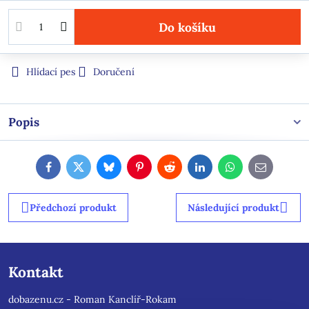
Do košíku
Hlídací pes
Doručení
Popis
Facebook
Twitter
Bluesky
Pinterest
Reddit
LinkedIn
WhatsApp
E-
mail
Předchozí produkt
Následující produkt
Kontakt
dobazenu.cz - Roman Kanclíř-Rokam