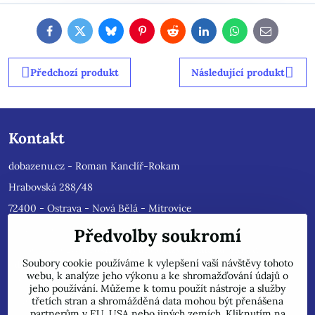
Facebook
Twitter
Bluesky
Pinterest
Reddit
LinkedIn
WhatsApp
E-
mail
Předchozí produkt
Následující produkt
Kontakt
dobazenu.cz - Roman Kanclíř-Rokam
Hrabovská 288/48
72400 - Ostrava - Nová Bělá - Mitrovice
e-mail :
rokam@seznam.cz
Předvolby soukromí
tel: 603484628
(Prosíme nyní dotazy do mailu, ihned
Soubory cookie používáme k vylepšení vaší návštěvy tohoto
odpovíme, jsme přetíženi)
. Reklamace prosíme pouze do mailu,
webu, k analýze jeho výkonu a ke shromažďování údajů o
přepošleme výrobci s dalším řešením.
jeho používání. Můžeme k tomu použít nástroje a služby
Jsme plátci DPH.
třetích stran a shromážděná data mohou být přenášena
partnerům v EU, USA nebo jiných zemích. Kliknutím na