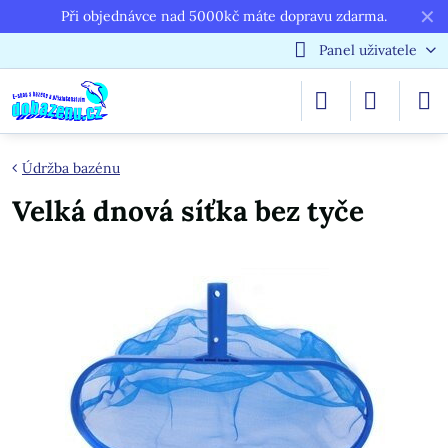
✕
Při objednávce nad 5000kč máte dopravu zdarma.
Panel uživatele
Údržba bazénu
Velká dnová síťka bez tyče