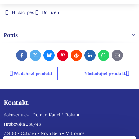
Hlídací pes
Doručení
Popis
Facebook
Twitter
Bluesky
Pinterest
Reddit
LinkedIn
WhatsApp
E-
mail
Předchozí produkt
Následující produkt
Kontakt
dobazenu.cz - Roman Kanclíř-Rokam
Hrabovská 288/48
72400 - Ostrava - Nová Bělá - Mitrovice