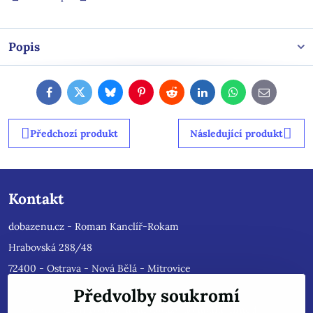
Popis
Facebook
Twitter
Bluesky
Pinterest
Reddit
LinkedIn
WhatsApp
E-
mail
Předchozí produkt
Následující produkt
Kontakt
dobazenu.cz - Roman Kanclíř-Rokam
Hrabovská 288/48
72400 - Ostrava - Nová Bělá - Mitrovice
e-mail :
rokam@seznam.cz
Předvolby soukromí
tel: 603484628
(Prosíme nyní dotazy do mailu, ihned