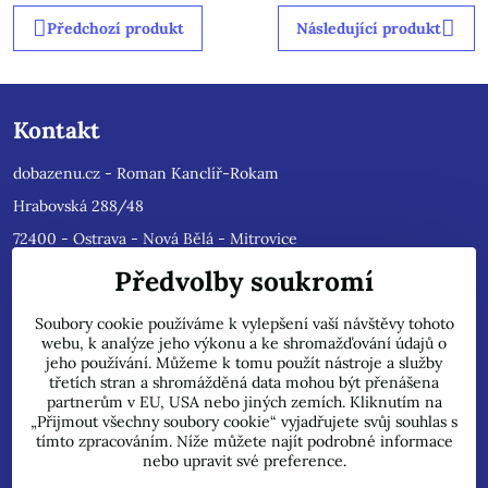
Předchozí produkt
Následující produkt
Kontakt
dobazenu.cz - Roman Kanclíř-Rokam
Hrabovská 288/48
72400 - Ostrava - Nová Bělá - Mitrovice
e-mail :
rokam@seznam.cz
Předvolby soukromí
tel: 603484628
(Prosíme nyní dotazy do mailu, ihned
Soubory cookie používáme k vylepšení vaší návštěvy tohoto
odpovíme, jsme přetíženi)
. Reklamace prosíme pouze do mailu,
webu, k analýze jeho výkonu a ke shromažďování údajů o
přepošleme výrobci s dalším řešením.
jeho používání. Můžeme k tomu použít nástroje a služby
Jsme plátci DPH.
třetích stran a shromážděná data mohou být přenášena
partnerům v EU, USA nebo jiných zemích. Kliknutím na
POZOR !!! Jedná se pouze o INTERNETOVÝ PRODEJ, na uvedené
„Přijmout všechny soubory cookie“ vyjadřujete svůj souhlas s
adrese běžně neprodáváme!
tímto zpracováním. Níže můžete najít podrobné informace
nebo upravit své preference.