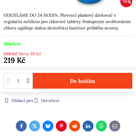
15%
ODESÍLÁME DO 24 HODIN. Plovoucí plastový dávkovač s
regulační mřížkou pro chlorové tablety. Postupným uvolňováním
chloru zajišťuje stálou dezinfekci bazénuv průběhu sezony.
Skladem
258 Kč
Sleva
39 Kč
219 Kč
Do košíku
Hlídací pes
Doručení
Facebook
Twitter
Bluesky
Pinterest
Reddit
LinkedIn
WhatsApp
E-
mail