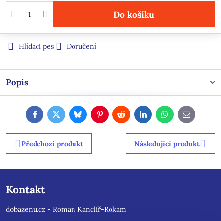
Do košíku
Hlídací pes
Doručení
Popis
Facebook
Twitter
Bluesky
Pinterest
Reddit
LinkedIn
WhatsApp
E-
mail
Předchozí produkt
Následující produkt
Kontakt
dobazenu.cz - Roman Kanclíř-Rokam