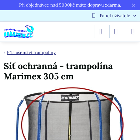
✕
Při objednávce nad 5000kč máte dopravu zdarma.
Panel uživatele
Příslušenství trampolíny
Síť ochranná - trampolína
Marimex 305 cm