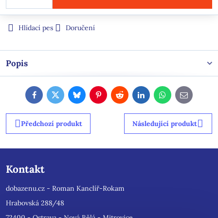
Hlídací pes
Doručení
Popis
Facebook
Twitter
Bluesky
Pinterest
Reddit
LinkedIn
WhatsApp
E-
mail
Předchozí produkt
Následující produkt
Kontakt
dobazenu.cz - Roman Kanclíř-Rokam
Hrabovská 288/48
72400 - Ostrava - Nová Bělá - Mitrovice