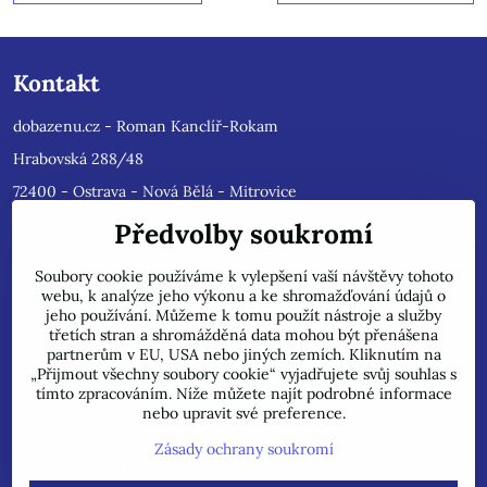
Kontakt
dobazenu.cz - Roman Kanclíř-Rokam
Hrabovská 288/48
72400 - Ostrava - Nová Bělá - Mitrovice
e-mail :
rokam@seznam.cz
Předvolby soukromí
tel: 603484628
(Prosíme nyní dotazy do mailu, ihned
Soubory cookie používáme k vylepšení vaší návštěvy tohoto
odpovíme, jsme přetíženi)
. Reklamace prosíme pouze do mailu,
webu, k analýze jeho výkonu a ke shromažďování údajů o
přepošleme výrobci s dalším řešením.
jeho používání. Můžeme k tomu použít nástroje a služby
Jsme plátci DPH.
třetích stran a shromážděná data mohou být přenášena
partnerům v EU, USA nebo jiných zemích. Kliknutím na
POZOR !!! Jedná se pouze o INTERNETOVÝ PRODEJ, na uvedené
„Přijmout všechny soubory cookie“ vyjadřujete svůj souhlas s
adrese běžně neprodáváme!
tímto zpracováním. Níže můžete najít podrobné informace
nebo upravit své preference.
Zásady ochrany soukromí
Důležité informace