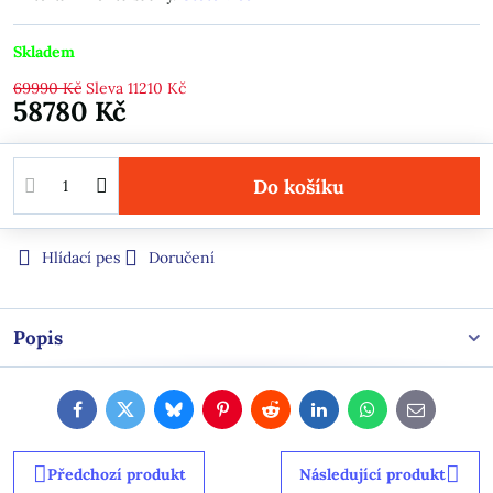
Skladem
69990 Kč
Sleva
11210 Kč
58780 Kč
Do košíku
Hlídací pes
Doručení
Popis
Facebook
Twitter
Bluesky
Pinterest
Reddit
LinkedIn
WhatsApp
E-
mail
Předchozí produkt
Následující produkt