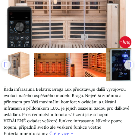
16%
Řada infrasauna Belatrix Braga Lux představuje další vývojovou
evoluci našeho úspěšného modelu Braga. Největší změnou a
přínosem pro Váš maximální komfort v ovládání a užívání
infrasaun s přídomkem LUX, je jejich osazení Sadou pro dálkové
ovládání. Prostřednictvím tohoto zářízení jste schopni
VZDÁLENĚ ovládat veškeré funkce infrasauny. Nikoliv pouze
topení, případně světlo ale veškeré funkce včetně
Entertainmentu sauny.
Čtěte více