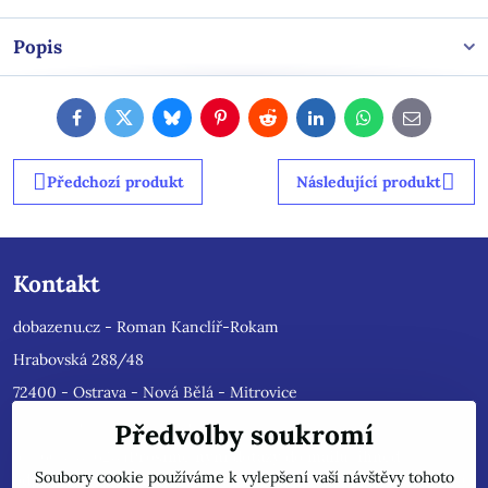
Popis
Facebook
Twitter
Bluesky
Pinterest
Reddit
LinkedIn
WhatsApp
E-
mail
Předchozí produkt
Následující produkt
Kontakt
dobazenu.cz - Roman Kanclíř-Rokam
Hrabovská 288/48
72400 - Ostrava - Nová Bělá - Mitrovice
e-mail :
rokam@seznam.cz
Předvolby soukromí
tel: 603484628
(Prosíme nyní dotazy do mailu, ihned
Soubory cookie používáme k vylepšení vaší návštěvy tohoto
odpovíme, jsme přetíženi)
. Reklamace prosíme pouze do mailu,