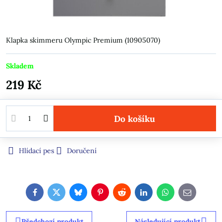
Klapka skimmeru Olympic Premium (10905070)
Skladem
219 Kč
Do košíku
Hlídací pes
Doručení
Facebook
Twitter
Bluesky
Pinterest
Reddit
LinkedIn
WhatsApp
E-
mail
Předchozí produkt
Následující produkt