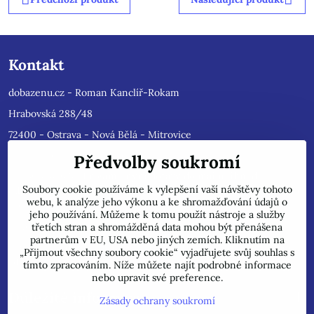
Kontakt
dobazenu.cz - Roman Kanclíř-Rokam
Hrabovská 288/48
72400 - Ostrava - Nová Bělá - Mitrovice
e-mail :
rokam@seznam.cz
Předvolby soukromí
tel: 603484628
(Prosíme nyní dotazy do mailu, ihned
Soubory cookie používáme k vylepšení vaší návštěvy tohoto
odpovíme, jsme přetíženi)
. Reklamace prosíme pouze do mailu,
webu, k analýze jeho výkonu a ke shromažďování údajů o
přepošleme výrobci s dalším řešením.
jeho používání. Můžeme k tomu použít nástroje a služby
Jsme plátci DPH.
třetích stran a shromážděná data mohou být přenášena
partnerům v EU, USA nebo jiných zemích. Kliknutím na
POZOR !!! Jedná se pouze o INTERNETOVÝ PRODEJ, na uvedené
„Přijmout všechny soubory cookie“ vyjadřujete svůj souhlas s
adrese běžně neprodáváme!
tímto zpracováním. Níže můžete najít podrobné informace
nebo upravit své preference.
Důležité informace
Zásady ochrany soukromí