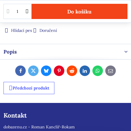
Do košíku
Hlídací pes
Doručení
Popis
Facebook
Twitter
Bluesky
Pinterest
Reddit
LinkedIn
WhatsApp
E-
mail
Předchozí produkt
Kontakt
dobazenu.cz - Roman Kanclíř-Rokam