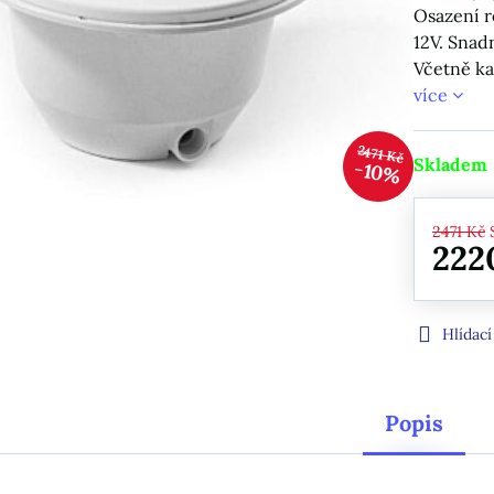
Osazení r
12V. Snad
Včetně ka
více
2471 Kč
Skladem
10%
2471 Kč
222
Hlídací
Popis