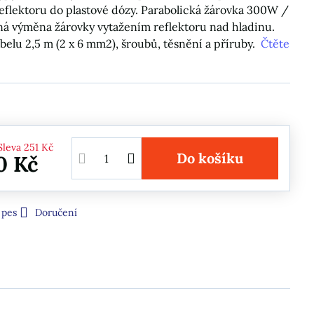
eflektoru do plastové dózy. Parabolická žárovka 300W /
ná výměna žárovky vytažením reflektoru nad hladinu.
belu 2,5 m (2 x 6 mm2), šroubů, těsnění a příruby.
Čtěte
Sleva
251 Kč
Do košíku
0 Kč
 pes
Doručení