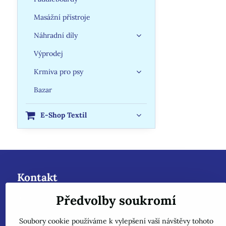
Masážní přístroje
Náhradní díly
Výprodej
Krmiva pro psy
Bazar
E-Shop Textil
Kontakt
Předvolby soukromí
dobazenu.cz - Roman Kanclíř-Rokam
Hrabovská 288/48
Soubory cookie používáme k vylepšení vaší návštěvy tohoto