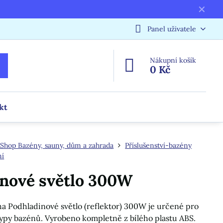
✕
Panel uživatele
Nákupní košík
0 Kč
kt
Shop Bazény, sauny, dům a zahrada
Příslušenství-bazény
ní
nové světlo 300W
ha Podhladinové světlo (reflektor) 300W je určené pro
ypy bazénů. Vyrobeno kompletně z bílého plastu ABS.