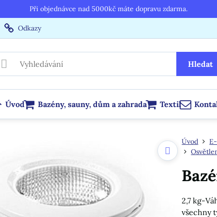
Při objednávce nad 5000kč máte dopravu zdarma.
Odkazy
Hledat
Úvod
Bazény, sauny, dům a zahrada
Textil
Konta
Úvod
E-
Osvětle
Bazé
2,7 kg-Vá
všechny t