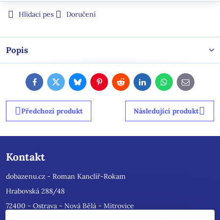
Hlídací pes
Doručení
Popis
Facebook
Twitter
Bluesky
Pinterest
Reddit
LinkedIn
WhatsApp
E-
mail
Předchozí produkt
Následující produkt
Kontakt
dobazenu.cz - Roman Kanclíř-Rokam
Hrabovská 288/48
72400 - Ostrava - Nová Bělá - Mitrovice