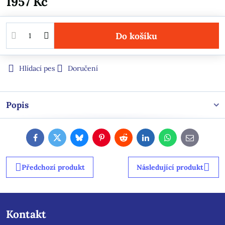
1957 Kč
Do košíku
Hlídací pes
Doručení
Popis
Facebook
Twitter
Bluesky
Pinterest
Reddit
LinkedIn
WhatsApp
E-
mail
Předchozí produkt
Následující produkt
Kontakt