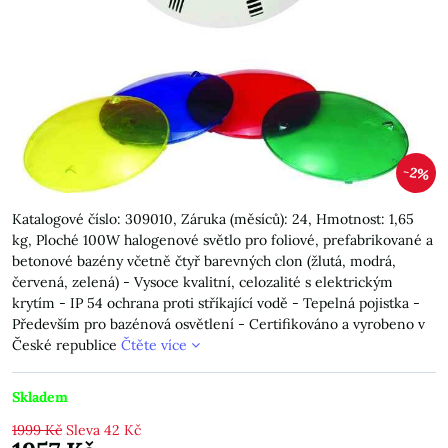
2%
Katalogové číslo: 309010, Záruka (měsíců): 24, Hmotnost: 1,65
kg, Ploché 100W halogenové světlo pro foliové, prefabrikované a
betonové bazény včetně čtyř barevných clon (žlutá, modrá,
červená, zelená) - Vysoce kvalitní, celozalité s elektrickým
krytím - IP 54 ochrana proti stříkající vodě - Tepelná pojistka -
Především pro bazénová osvětlení - Certifikováno a vyrobeno v
České republice
Čtěte více
Skladem
1999 Kč
Sleva
42 Kč