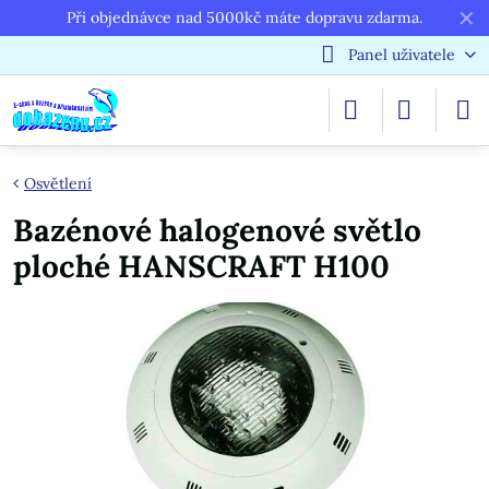
✕
Při objednávce nad 5000kč máte dopravu zdarma.
Panel uživatele
Osvětlení
Bazénové halogenové světlo
ploché HANSCRAFT H100