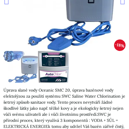
18%
Úprava slané vody Oceanic SMC 20, úprava bazénové vody
elektolýzou za použití systému SWC Saline Water Chlorination je
šetrný způsob sanitace vody. Tento proces nevytváří žádné
škodlivé látky jako např. těžké kovy a je ekologicky šetrný nejen
vůči svému uživateli ale i vůči životnímu prostředí.SWC je
přírodní proces, který využívá 3 komponentů : VODA + SŮL =
ELEKTRICKÁ ENERGIEk tomu aby udržel Váš bazén zářivě čistý,