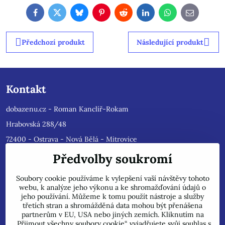
Facebook
Twitter
Bluesky
Pinterest
Reddit
LinkedIn
WhatsApp
E-
mail
Předchozí produkt
Následující produkt
Kontakt
dobazenu.cz - Roman Kanclíř-Rokam
Hrabovská 288/48
72400 - Ostrava - Nová Bělá - Mitrovice
e-mail :
rokam@seznam.cz
Předvolby soukromí
tel: 603484628
(Prosíme nyní dotazy do mailu, ihned
Soubory cookie používáme k vylepšení vaší návštěvy tohoto
odpovíme, jsme přetíženi)
. Reklamace prosíme pouze do mailu,
webu, k analýze jeho výkonu a ke shromažďování údajů o
přepošleme výrobci s dalším řešením.
jeho používání. Můžeme k tomu použít nástroje a služby
Jsme plátci DPH.
třetích stran a shromážděná data mohou být přenášena
partnerům v EU, USA nebo jiných zemích. Kliknutím na
POZOR !!! Jedná se pouze o INTERNETOVÝ PRODEJ, na uvedené
„Přijmout všechny soubory cookie“ vyjadřujete svůj souhlas s