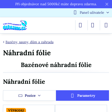
✕
Při objednávce nad 5000kč máte dopravu zdarma.
Panel uživatele
Bazény, sauny, dům a zahrada
Náhradní fólie
Bazénové náhradní fólie
Náhradní fólie
Pozice
Parametry
VÝPRODEJ