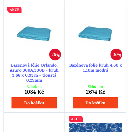
AKCE
10%
18%
Bazénová fólie Orlando,
Bazénová folie kruh 4,60 x
Azuro 300A,300B - kruh
1,10m modrá
3,66 x 0,91 m - tloustá
0,25mm
Skladem
Skladem
1084 Kč
2674 Kč
Do košíku
Do košíku
AKCE