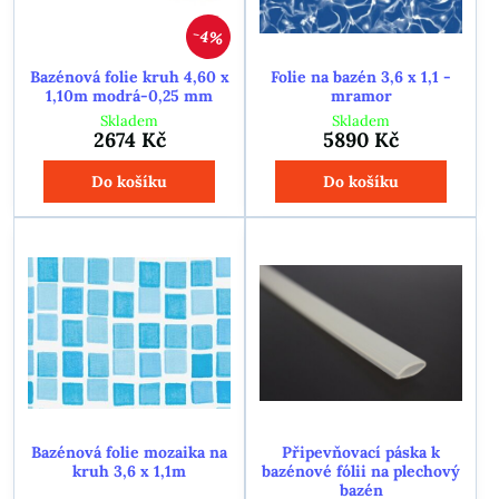
4%
Bazénová folie kruh 4,60 x
Folie na bazén 3,6 x 1,1 -
1,10m modrá-0,25 mm
mramor
Skladem
Skladem
2674 Kč
5890 Kč
Do košíku
Do košíku
Bazénová folie mozaika na
Připevňovací páska k
kruh 3,6 x 1,1m
bazénové fólii na plechový
bazén