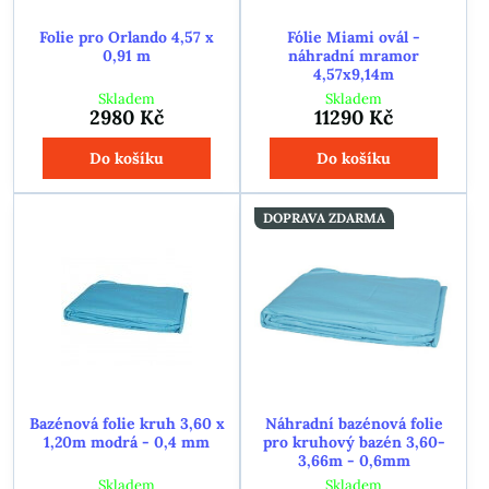
Folie pro Orlando 4,57 x
Fólie Miami ovál -
0,91 m
náhradní mramor
4,57x9,14m
Skladem
Skladem
2980 Kč
11290 Kč
Do košíku
Do košíku
DOPRAVA ZDARMA
Bazénová folie kruh 3,60 x
Náhradní bazénová folie
1,20m modrá - 0,4 mm
pro kruhový bazén 3,60-
3,66m - 0,6mm
Skladem
Skladem