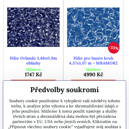
33%
Fólie Orlando 3,66x0,9m
Fólie pro bazén kruh
oblázky
4,57x1,07 m - MRAMOR2
Skladem
Skladem
1747 Kč
4990 Kč
Do košíku
Do košíku
Předvolby soukromí
Soubory cookie používáme k vylepšení vaší návštěvy tohoto
DOPRAVA ZDARMA
DOPRAVA ZDARMA
webu, k analýze jeho výkonu a ke shromažďování údajů o
jeho používání. Můžeme k tomu použít nástroje a služby
třetích stran a shromážděná data mohou být přenášena
partnerům v EU, USA nebo jiných zemích. Kliknutím na
„Přijmout všechny soubory cookie“ vyjadřujete svůj souhlas s