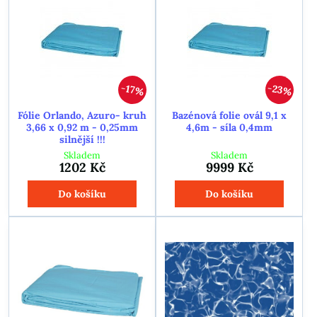
23%
17%
Fólie Orlando, Azuro- kruh
Bazénová folie ovál 9,1 x
3,66 x 0,92 m - 0,25mm
4,6m - síla 0,4mm
silnější !!!
Skladem
Skladem
1202 Kč
9999 Kč
Do košíku
Do košíku