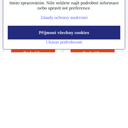
tímto zpracováním. Níže můžete najít podrobné informace
nebo upravit své preference.
Zásady ochrany soukromí
Folie na kruh 6,4 m x 1,2m
Folie na ovál 4,6 m x 9,1m -
- MOZAIKA
MOZAIKA
Přijmout všechny cookies
Skladem
Skladem
9490 Kč
9880 Kč
Ukázat podrobnosti
Do košíku
Do košíku
Folie na bazén 3,6 x 1,1 -
Aplikační láhev pro
mramor2
tekutou fólii