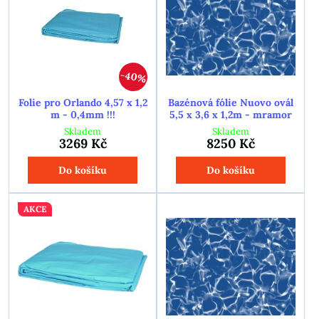
40%
Folie pro Orlando 4,57 x 1,2
Bazénová fólie Nuovo ovál
m - 0,4mm !!!
5,5 x 3,6 x 1,2m - mramor
Skladem
Skladem
3269 Kč
8250 Kč
Do košíku
Do košíku
AKCE