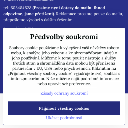
tel: 603484628
(Prosíme nyní dotazy do mailu, ihned
odpovíme, jsme přetíženi)
. Reklamace prosíme pouze do mailu,
přepošleme výrobci s dalším řešením.
Jsme plátci DPH.
Předvolby soukromí
POZOR !!! Jedná se pouze o INTERNETOVÝ PRODEJ, na uvedené
adrese běžně neprodáváme!
Soubory cookie používáme k vylepšení vaší návštěvy tohoto
webu, k analýze jeho výkonu a ke shromažďování údajů o
jeho používání. Můžeme k tomu použít nástroje a služby
Důležité informace
třetích stran a shromážděná data mohou být přenášena
partnerům v EU, USA nebo jiných zemích. Kliknutím na
„Přijmout všechny soubory cookie“ vyjadřujete svůj souhlas s
tímto zpracováním. Níže můžete najít podrobné informace
©
2026
Copyright
Předvolby soukromí
Zásady ochrany soukromí
nebo upravit své preference.
Vytvořeno systémem:
ByznysWeb.cz
Zásady ochrany soukromí
Přijmout všechny cookies
Ukázat podrobnosti