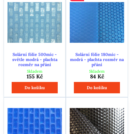
Solární fólie 500mic -
Solární fólie 180mic -
světle modrá - plachta
modrá - plachta rozměr na
rozměr na přání
přání
Skladem
Skladem
155 Kč
84 Kč
Do košíku
Do košíku