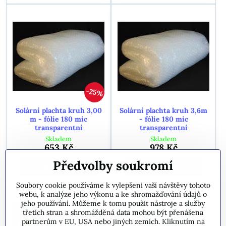
25%
Solární plachta kruh 3,00
Solární plachta kruh 3,6m
m - fólie 180 mic
- fólie 180 mic
transparentní
transparentní
Skladem
Skladem
653 Kč
978 Kč
Předvolby soukromí
Do košíku
Do košíku
Soubory cookie používáme k vylepšení vaší návštěvy tohoto
webu, k analýze jeho výkonu a ke shromažďování údajů o
jeho používání. Můžeme k tomu použít nástroje a služby
třetích stran a shromážděná data mohou být přenášena
partnerům v EU, USA nebo jiných zemích. Kliknutím na