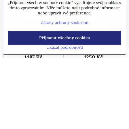
„Přijmout všechny soubory cookie“ vyjadřujete svůj souhlas s
tímto zpracováním. Níže můžete najít podrobné informace
nebo upravit své preference.
Zásady ochrany soukromí
20%
37%
Solární plachta kruh 4,6m
Solární plachta ovál 5,5 x
Přijmout všechny cookies
- fólie 180 mic
3,7m - fólie 180 mic
transparentní
transparentní
Ukázat podrobnosti
Skladem
Skladem
1487 Kč
1250 Kč
Do košíku
Do košíku
24%
18%