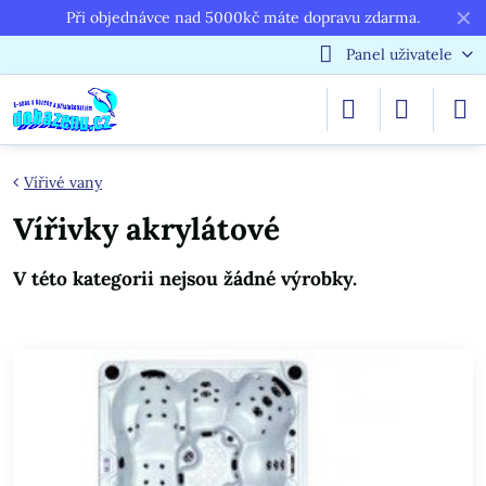
✕
Při objednávce nad 5000kč máte dopravu zdarma.
Panel uživatele
Vířivé vany
Vířivky akrylátové