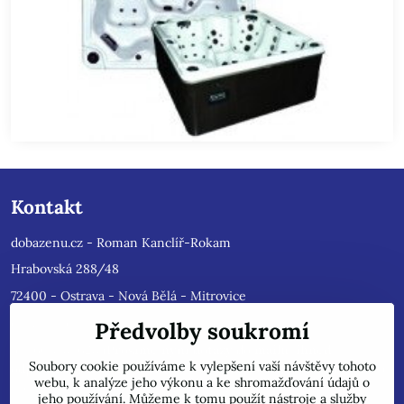
Kontakt
dobazenu.cz - Roman Kanclíř-Rokam
Hrabovská 288/48
72400 - Ostrava - Nová Bělá - Mitrovice
e-mail :
rokam@seznam.cz
Předvolby soukromí
tel: 603484628
(Prosíme nyní dotazy do mailu, ihned
Soubory cookie používáme k vylepšení vaší návštěvy tohoto
odpovíme, jsme přetíženi)
. Reklamace prosíme pouze do mailu,
webu, k analýze jeho výkonu a ke shromažďování údajů o
přepošleme výrobci s dalším řešením.
jeho používání. Můžeme k tomu použít nástroje a služby