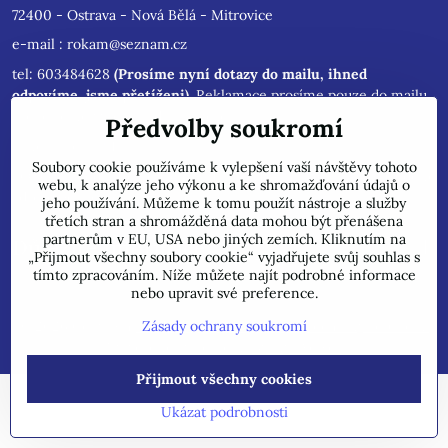
72400 - Ostrava - Nová Bělá - Mitrovice
e-mail :
rokam@seznam.cz
tel: 603484628
(Prosíme nyní dotazy do mailu, ihned
odpovíme, jsme přetíženi)
. Reklamace prosíme pouze do mailu,
přepošleme výrobci s dalším řešením.
Předvolby soukromí
Jsme plátci DPH.
Soubory cookie používáme k vylepšení vaší návštěvy tohoto
POZOR !!! Jedná se pouze o INTERNETOVÝ PRODEJ, na uvedené
webu, k analýze jeho výkonu a ke shromažďování údajů o
adrese běžně neprodáváme!
jeho používání. Můžeme k tomu použít nástroje a služby
třetích stran a shromážděná data mohou být přenášena
partnerům v EU, USA nebo jiných zemích. Kliknutím na
Důležité informace
„Přijmout všechny soubory cookie“ vyjadřujete svůj souhlas s
tímto zpracováním. Níže můžete najít podrobné informace
nebo upravit své preference.
©
2026
Copyright
Předvolby soukromí
Zásady ochrany soukromí
Zásady ochrany soukromí
Vytvořeno systémem:
ByznysWeb.cz
Přijmout všechny cookies
Ukázat podrobnosti