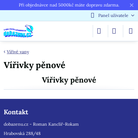
✕
Při objednávce nad 5000kč máte dopravu zdarma.
Panel uživatele
Vířivé vany
Vířivky pěnové
Vířivky pěnové
Kontakt
dobazenu.cz - Roman Kanclíř-Rokam
Hrabovská 288/48