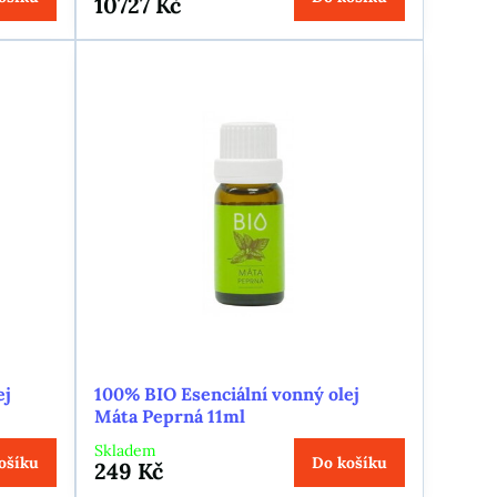
10727 Kč
ej
100% BIO Esenciální vonný olej
Máta Peprná 11ml
Skladem
ošíku
Do košíku
249 Kč