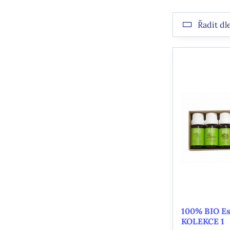
Řadit dl
100% BIO Es
KOLEKCE 1