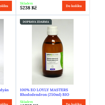
Skladem
ošíku
Do košíku
5238 Kč
DOPRAVA ZDARMA
dyán
100% EO LOYLY MASTERS
Rhododendron (250ml) BIO
Skladem
ošíku
Do košíku