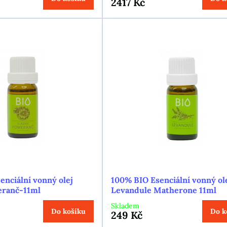
2417 Kč
enciální vonný olej
100% BIO Esenciální vonný ol
eranč-11ml
Levandule Matherone 11ml
Skladem
Do košíku
Do k
249 Kč