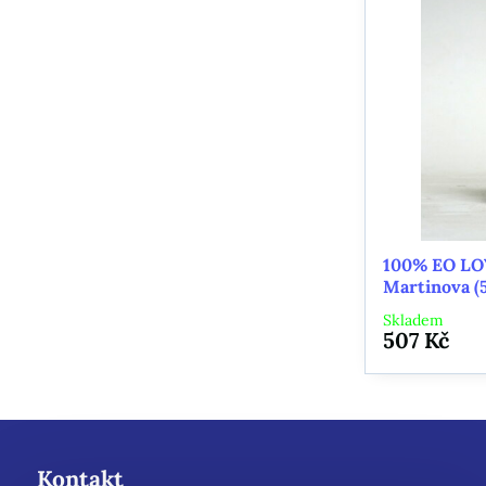
100% EO LO
Martinova (
Skladem
507 Kč
Kontakt