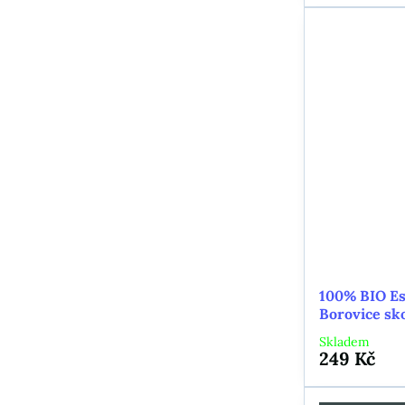
100% BIO Es
Borovice sk
Skladem
249 Kč