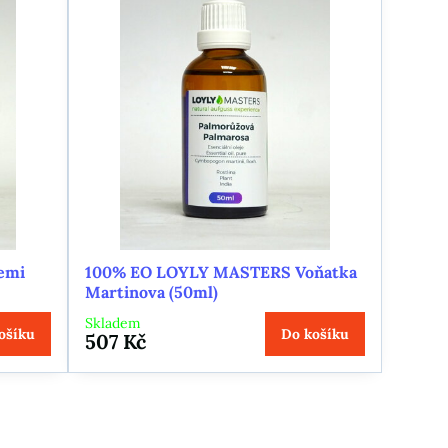
emi
100% EO LOYLY MASTERS Voňatka
Martinova (50ml)
Skladem
ošíku
Do košíku
507 Kč