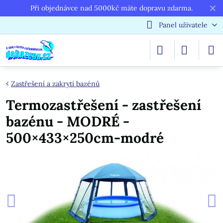
✕
Při objednávce nad 5000kč máte dopravu zdarma.
Panel uživatele
Zastřešení a zakrytí bazénů
Termozastřešení - zastřešení
bazénu - MODRÉ -
500×433×250cm-modré