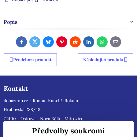
Popis
Facebook
Twitter
Bluesky
Pinterest
Reddit
LinkedIn
WhatsApp
E-
mail
Předchozí produkt
Následující produkt
Kontakt
dobazenu.cz - Roman Kanclíř-Rokam
Hrabovská 288/48
72400 - Ostrava - Nová Bělá - Mitrovice
e-mail :
rokam@seznam.cz
Předvolby soukromí
tel: 603484628
(Prosíme nyní dotazy do mailu, ihned