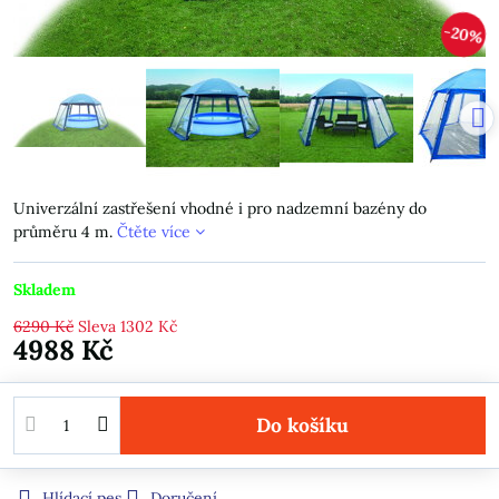
20%
Univerzální zastřešení vhodné i pro nadzemní bazény do
průměru 4 m.
Čtěte více
Skladem
6290 Kč
Sleva
1302 Kč
4988 Kč
Do košíku
Hlídací pes
Doručení