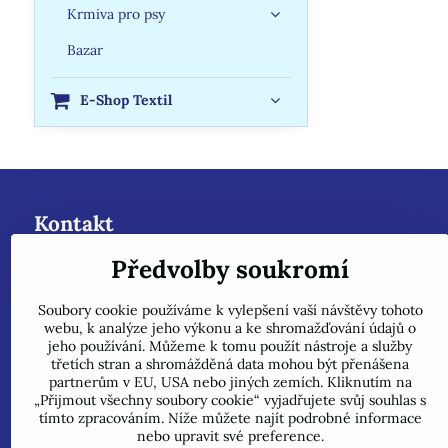
Krmiva pro psy
Bazar
E-Shop Textil
Kontakt
Předvolby soukromí
dobazenu.cz - Roman Kanclíř-Rokam
Hrabovská 288/48
Soubory cookie používáme k vylepšení vaší návštěvy tohoto
72400 - Ostrava - Nová Bělá - Mitrovice
webu, k analýze jeho výkonu a ke shromažďování údajů o
jeho používání. Můžeme k tomu použít nástroje a služby
e-mail :
rokam@seznam.cz
třetích stran a shromážděná data mohou být přenášena
partnerům v EU, USA nebo jiných zemích. Kliknutím na
tel: 603484628
(Prosíme nyní dotazy do mailu, ihned odpovím
„Přijmout všechny soubory cookie“ vyjadřujete svůj souhlas s
prosíme pouze do mailu, přepošleme výrobci s dalším řešením.
tímto zpracováním. Níže můžete najít podrobné informace
nebo upravit své preference.
Jsme plátci DPH.