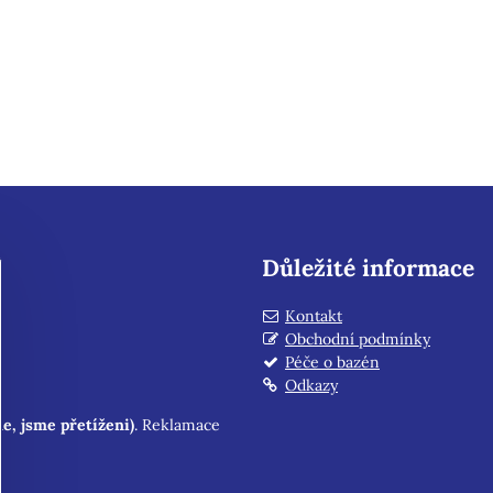
Důležité informace
Kontakt
Obchodní podmínky
Péče o bazén
Odkazy
e, jsme přetíženi)
. Reklamace