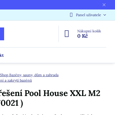
✕
Panel uživatele
Nákupní košík
0 Kč
kt
Shop Bazény, sauny, dům a zahrada
ní a zakrytí bazénů
řešení Pool House XXL M2
70021 )