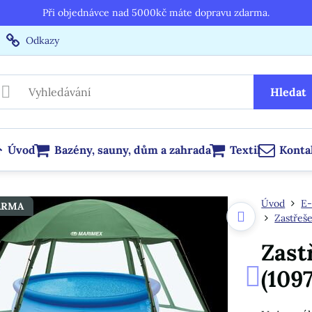
Při objednávce nad 5000kč máte dopravu zdarma.
Odkazy
Hledat
Úvod
Bazény, sauny, dům a zahrada
Textil
Konta
Úvod
E-
ARMA
Zastřeše
Zast
(109