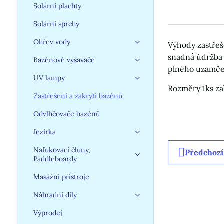
Solární plachty
Solární sprchy
Ohřev vody
Výhody zastřeš
snadná údržba 
Bazénové vysavače
plného uzamčen
UV lampy
Rozměry 1ks zab
Zastřešení a zakrytí bazénů
Odvlhčovače bazénů
Jezírka
Nafukovací čluny,
Předchozí
Paddleboardy
Masážní přístroje
Náhradní díly
Výprodej