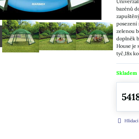
Univerzál
bazénů do
zapuštěný
posezení 
zelenou b
doplněk b
House je 
tyč,18x ko
Skladem
541
Hlídací