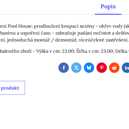
Popis
ení Pool House: prodloužení koupací sezóny - ohřev vody (skl
bazénu a uspoření času - zabraňuje padání nečistot a dešťov
í, jednoduchá montáž / demontáž, víceúčelové zastřešení.
aleného zboží - Výška v cm: 23,00; Šířka v cm: 23,00; Délka v
Facebook
Twitter
Bluesky
Pinterest
Reddit
 produkt