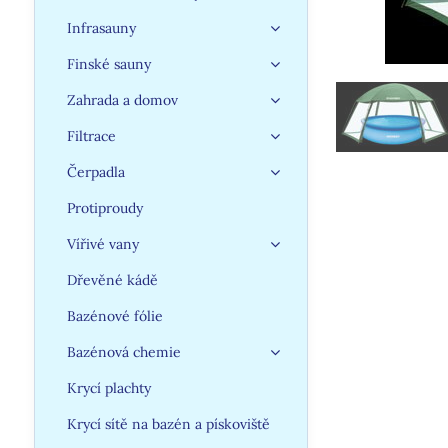
Infrasauny
Finské sauny
Zahrada a domov
Filtrace
Čerpadla
Protiproudy
Vířivé vany
Dřevěné kádě
Bazénové fólie
Bazénová chemie
Krycí plachty
Krycí sítě na bazén a pískoviště