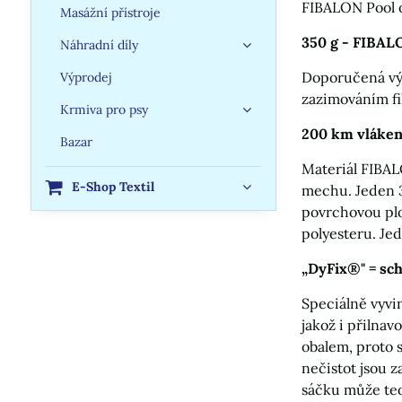
FIBALON Pool 
Masážní přístroje
350 g - FIBALO
Náhradní díly
Doporučená vým
Výprodej
zazimováním fi
Krmiva pro psy
200 km vláke
Bazar
Materiál FIBAL
E-Shop Textil
mechu. Jeden 
povrchovou plo
polyesteru. Je
„DyFix®" = sc
Speciálně vyvi
jakož i přilna
obalem, proto s
nečistot jsou 
sáčku může teo