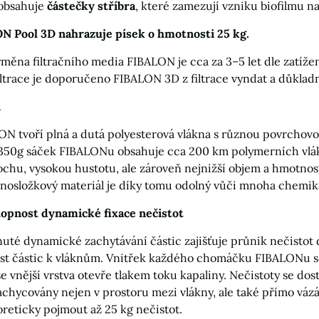
obsahuje
částečky stříbra
, které zamezují vzniku biofilmu n
N Pool 3D nahrazuje písek o hmotnosti 25 kg.
ěna filtračního media FIBALON je cca za 3–5 let dle zatížen
ltrace je doporučeno FIBALON 3D z filtrace vyndat a důkladn
n
ON tvoří plná a dutá polyesterová vlákna s různou povrchov
350g sáček FIBALONu obsahuje cca 200 km polymerních vlá
chu, vysokou hustotu, ale zároveň nejnižší objem a hmotnos
dnosložkový materiál je díky tomu odolný vůči mnoha chemiká
hopnost dynamické fixace nečistot
nuté dynamické zachytávání částic zajišťuje průnik nečistot
vost částic k vláknům. Vnitřek každého chomáčku FIBALONu se
e vnější vrstva otevře tlakem toku kapaliny. Nečistoty se do
zachycovány nejen v prostoru mezi vlákny, ale také přímo vá
reticky pojmout až 25 kg nečistot.