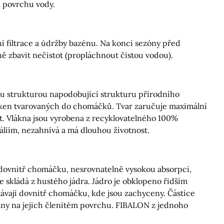
a povrchu vody.
í filtrace a údržby bazénu. Na konci sezóny před
ě zbavit nečistot (propláchnout čistou vodou).
ou strukturou napodobující strukturu přírodního
ken tvarovaných do chomáčků. Tvar zaručuje maximální
t. Vlákna jsou vyrobena z recyklovatelného 100%
liím, nezahnívá a má dlouhou životnost.
 dovnitř chomáčku, nesrovnatelně vysokou absorpci,
 skládá z hustého jádra. Jádro je obklopeno řidším
stávají dovnitř chomáčku, kde jsou zachyceny. Částice
zány na jejich členitém povrchu. FIBALON z jednoho