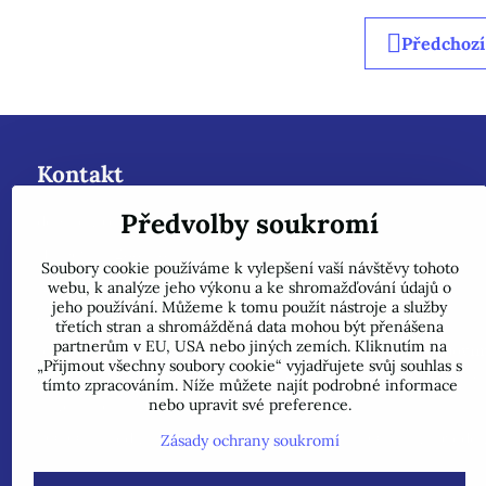
Předchozí
Kontakt
Předvolby soukromí
dobazenu.cz - Roman Kanclíř-Rokam
Hrabovská 288/48
Soubory cookie používáme k vylepšení vaší návštěvy tohoto
72400 - Ostrava - Nová Bělá - Mitrovice
webu, k analýze jeho výkonu a ke shromažďování údajů o
jeho používání. Můžeme k tomu použít nástroje a služby
e-mail :
rokam@seznam.cz
třetích stran a shromážděná data mohou být přenášena
partnerům v EU, USA nebo jiných zemích. Kliknutím na
tel: 603484628
(Prosíme nyní dotazy do mailu, ihned odpovím
„Přijmout všechny soubory cookie“ vyjadřujete svůj souhlas s
prosíme pouze do mailu, přepošleme výrobci s dalším řešením.
tímto zpracováním. Níže můžete najít podrobné informace
nebo upravit své preference.
Jsme plátci DPH.
POZOR !!! Jedná se pouze o INTERNETOVÝ PRODEJ, na uveden
Zásady ochrany soukromí