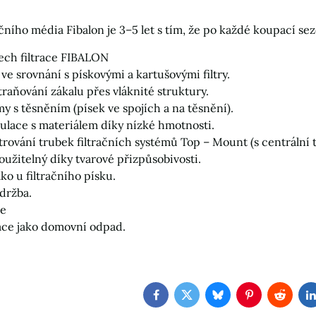
ačního média Fibalon je 3–5 let s tím, že po každé koupací se
ech filtrace FIBALON
 ve srovnání s pískovými a kartušovými filtry.
traňování zákalu přes vláknité struktury.
y s těsněním (písek ve spojích a na těsnění).
lace s materiálem díky nízké hmotnosti.
rování trubek filtračních systémů Top – Mount (s centrální 
oužitelný díky tvarové přizpůsobivosti.
ko u filtračního písku.
držba.
ie
ace jako domovní odpad.
Facebook
Twitter
Bluesky
Pinterest
Reddit