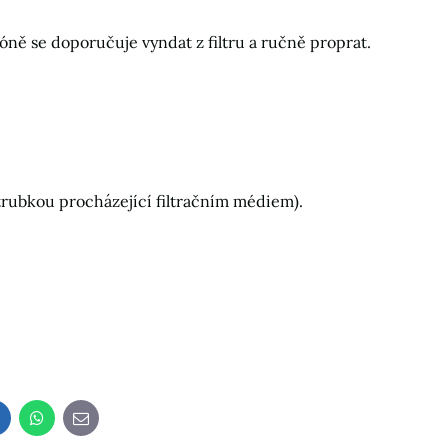
zóně se doporučuje vyndat z filtru a ručně proprat.
trubkou procházející filtračním médiem).
LinkedIn
WhatsApp
E-
mail