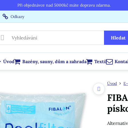
Při objednávce nad 5000kč máte dopravu zdarma.
Odkazy
Hledat
Úvod
Bazény, sauny, dům a zahrada
Textil
Konta
Úvod
E-
FIBA
písk
Alternati