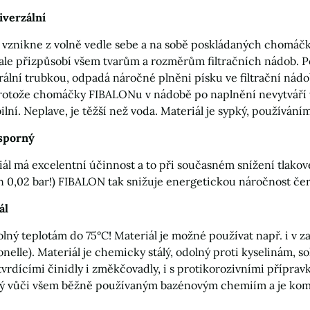
verzální
va vznikne z volně vedle sebe a na sobě poskládaných chomáč
ale přizpůsobí všem tvarům a rozměrům filtračních nádob. 
rální trubkou, odpadá náročné plněni písku ve filtrační nádo
otože chomáčky FIBALONu v nádobě po naplnění nevytváří vyso
lní. Neplave, je těžší než voda. Materiál je sypký, používání
sporný
iál má excelentní účinnost a to při současném snížení tlakové 
0,02 bar!) FIBALON tak snižuje energetickou náročnost čerp
ál
lný teplotám do 75°C! Materiál je možné používat např. i v z
onelle). Materiál je chemicky stálý, odolný proti kyselinám, sol
s tvrdícími činidly i změkčovadly, i s protikorozivními přípr
ý vůči všem běžně používaným bazénovým chemiím a je kompa