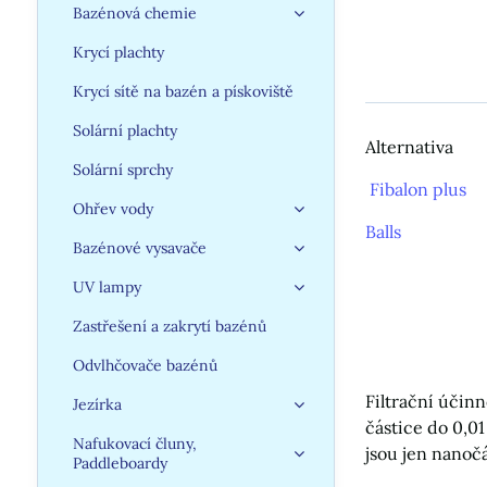
Bazénová chemie
Krycí plachty
Krycí sítě na bazén a pískoviště
Solární plachty
Alternativa
Solární sprchy
Fibalon plus
Ohřev vody
Balls
Bazénové vysavače
UV lampy
Zastřešení a zakrytí bazénů
Odvlhčovače bazénů
Filtrační účinn
Jezírka
částice do 0,0
Nafukovací čluny,
jsou jen nanoč
Paddleboardy