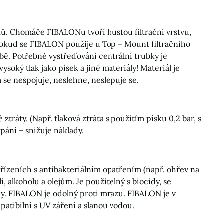
ků. Chomáče FIBALONu tvoří hustou filtrační vrstvu,
Pokud se FIBALON použije u Top – Mount filtračního
bě. Potřebné vystřeďování centrální trubky je
ký tlak jako písek a jiné materiály! Materiál je
m se nespojuje, neslehne, neslepuje se.
ztráty. (Např. tlaková ztráta s použitím písku 0,2 bar, s
ání – snižuje náklady.
ařízeních s antibakteriálním opatřením (např. ohřev na
i, alkoholu a olejům. Je použitelný s biocidy, se
avky. FIBALON je odolný proti mrazu. FIBALON je v
tibilní s UV záření a slanou vodou.