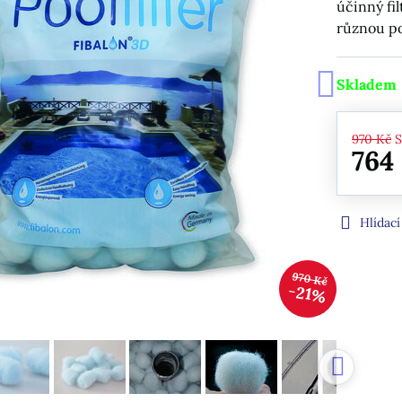
účinný fil
různou p
Skladem
970 Kč
S
764
Hlídací
970 Kč
21%