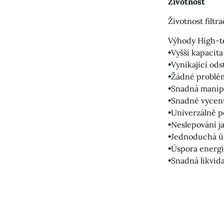
Životnost
Životnost filtr
Výhody High-t
•Vyšší kapacita
•Vynikající ods
•Žádné problém
•Snadná manipu
•Snadné vycent
•Univerzálně p
•Neslepování ja
•Jednoduchá ú
•Úspora energ
•Snadná likvid