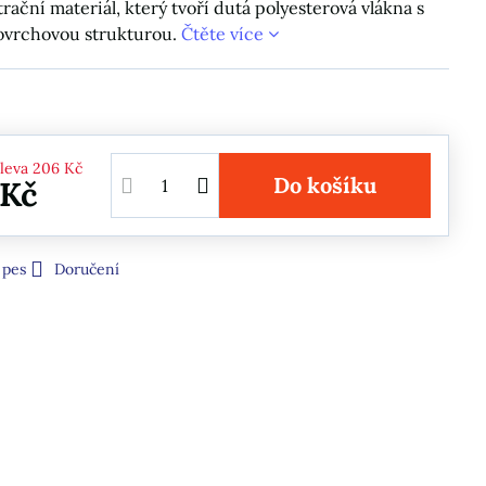
trační materiál, který tvoří dutá polyesterová vlákna s
ovrchovou strukturou.
Čtěte více
leva
206 Kč
Do košíku
 Kč
 pes
Doručení