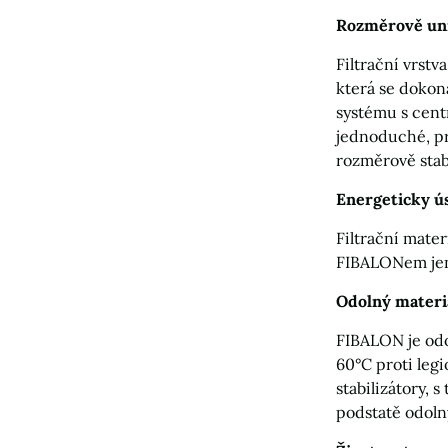
Rozměrově uni
Filtrační vrst
která se dokon
systému s cent
jednoduché, pr
rozměrově stabi
Energeticky ú
Filtrační mater
FIBALONem jen 
Odolný materi
FIBALON je odo
60°C proti legi
stabilizátory, 
podstatě odoln