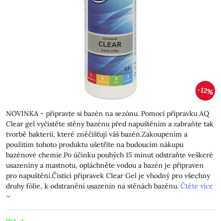
12%
NOVINKA - připravte si bazén na sezónu. Pomocí přípravku AQ
Clear gel vyčistěte stěny bazénu před napuštěním a zabraňte tak
tvorbě bakterií, které zněčišťují váš bazén.Zakoupením a
použitím tohoto produktu ušetříte na budoucím nákupu
bazénové chemie.Po účinku pouhých 15 minut odstraňte veškeré
usazeniny a mastnotu, opláchněte vodou a bazén je připraven
pro napuštění.Čistící přípravek Clear Gel je vhodný pro všechny
druhy fólie, k odstranění usazenin na stěnách bazénu.
Čtěte více