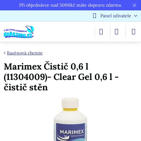
✕
Při objednávce nad 5000kč máte dopravu zdarma.
Panel uživatele
Bazénová chemie
Marimex Čistič 0,6 l
(11304009)- Clear Gel 0,6 l -
čistič stěn