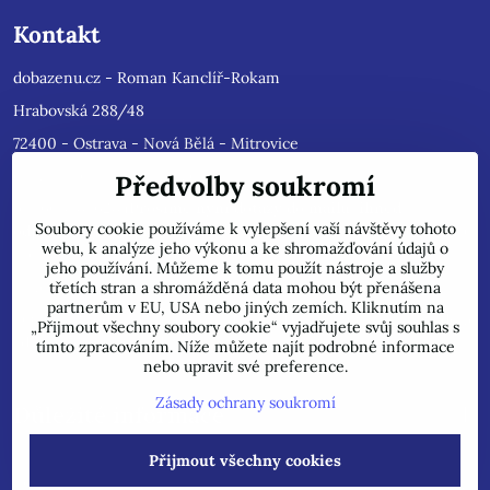
Kontakt
dobazenu.cz - Roman Kanclíř-Rokam
Hrabovská 288/48
72400 - Ostrava - Nová Bělá - Mitrovice
e-mail :
rokam@seznam.cz
Předvolby soukromí
tel: 603484628
(Prosíme nyní dotazy do mailu, ihned
Soubory cookie používáme k vylepšení vaší návštěvy tohoto
odpovíme, jsme přetíženi)
. Reklamace prosíme pouze do mailu,
webu, k analýze jeho výkonu a ke shromažďování údajů o
přepošleme výrobci s dalším řešením.
jeho používání. Můžeme k tomu použít nástroje a služby
Jsme plátci DPH.
třetích stran a shromážděná data mohou být přenášena
partnerům v EU, USA nebo jiných zemích. Kliknutím na
POZOR !!! Jedná se pouze o INTERNETOVÝ PRODEJ, na uvedené
„Přijmout všechny soubory cookie“ vyjadřujete svůj souhlas s
adrese běžně neprodáváme!
tímto zpracováním. Níže můžete najít podrobné informace
nebo upravit své preference.
Zásady ochrany soukromí
Důležité informace
Přijmout všechny cookies
©
2026
Copyright
Předvolby soukromí
Zásady ochrany soukromí