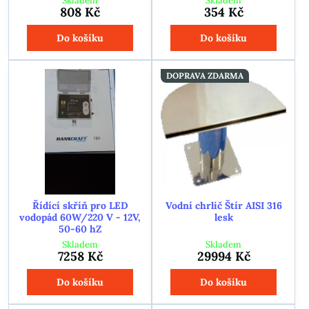
Skladem
Skladem
808 Kč
354 Kč
Do košíku
Do košíku
DOPRAVA ZDARMA
Řídící skříň pro LED
Vodní chrlič Štír AISI 316
vodopád 60W/220 V - 12V,
lesk
50-60 hZ
Skladem
Skladem
7258 Kč
29994 Kč
Do košíku
Do košíku