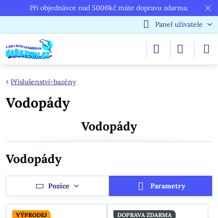
✕
Při objednávce nad 5000kč máte dopravu zdarma.
Panel uživatele
Příslušenství-bazény
Vodopády
Vodopády
Vodopády
Pozice
Parametry
VÝPRODEJ
DOPRAVA ZDARMA