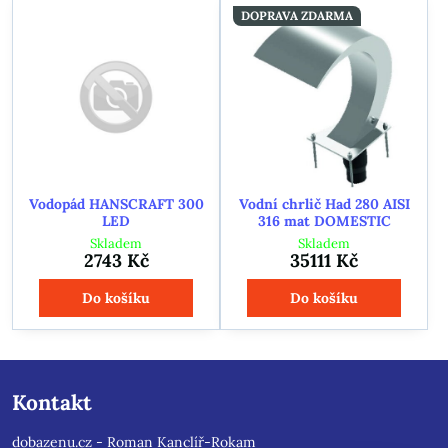
DOPRAVA ZDARMA
Vodopád HANSCRAFT 300
Vodní chrlič Had 280 AISI
LED
316 mat DOMESTIC
Skladem
Skladem
2743 Kč
35111 Kč
Do košíku
Do košíku
Kontakt
dobazenu.cz - Roman Kanclíř-Rokam