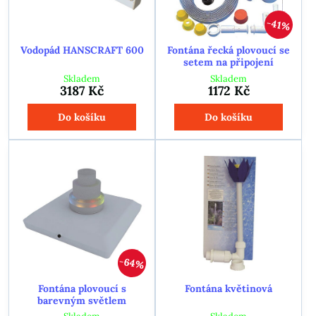
41%
Vodopád HANSCRAFT 600
Fontána řecká plovoucí se
setem na připojení
Skladem
Skladem
3187 Kč
1172 Kč
Do košíku
Do košíku
64%
Fontána plovoucí s
Fontána květinová
barevným světlem